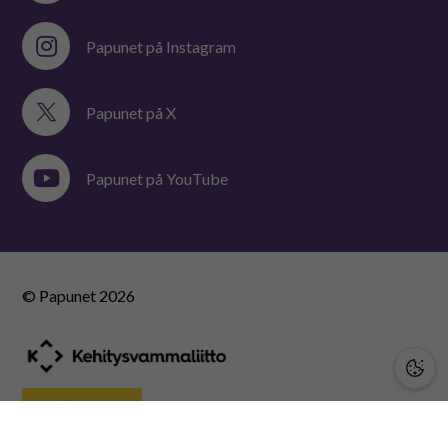
Papunet på Instagram
Papunet på X
Papunet på YouTube
© Papunet
2026
STÖD OSS