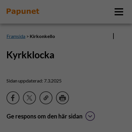
Sök
Framsida
>
Kirkonkello
Kyrkklocka
Information
Material
Sidan uppdaterad: 7.3.2025
Bildverktyg
Tillgänglighet
Ge respons om den här sidan