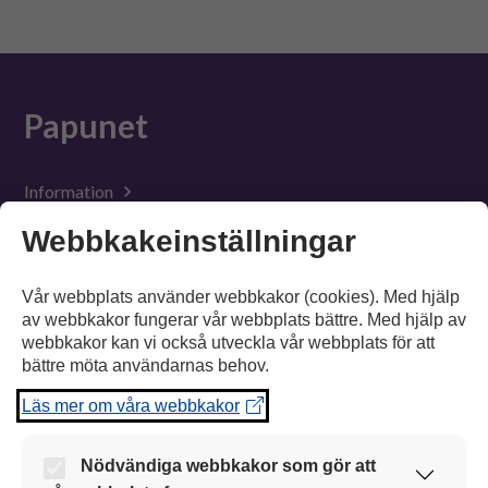
Suomeksi
In English
Papunet
Information
Webbkakeinställningar
Material
Verktyg
Vår webbplats använder webbkakor (cookies). Med hjälp
av webbkakor fungerar vår webbplats bättre. Med hjälp av
Tillgänglighet
webbkakor kan vi också utveckla vår webbplats för att
bättre möta användarnas behov.
Suomeksi
Läs mer om våra webbkakor
In English
Nödvändiga webbkakor som gör att