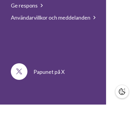
Ge respons
Användarvillkor och meddelanden
Papunet på X
STÖD OSS