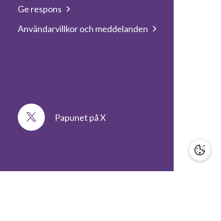
Ge respons
Användarvillkor och meddelanden
Papunet på X
STÖD OSS