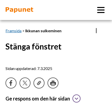
Sök
Framsida
>
Ikkunan sulkeminen
Stänga fönstret
Information
Material
Sidan uppdaterad: 7.3.2025
Bildverktyg
Tillgänglighet
Ge respons om den här sidan