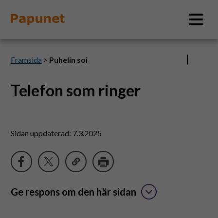
Sök
Framsida
>
Puhelin soi
Telefon som ringer
Information
Material
Sidan uppdaterad: 7.3.2025
Bildverktyg
Tillgänglighet
Ge respons om den här sidan