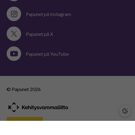
Papunet på Instagram
Papunet på X
Papunet på YouTube
© Papunet
2026
STÖD OSS