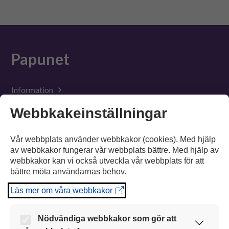
Suomeksi
In English
Papunet
Information
Webbkakeinställningar
Material
Verktyg
Vår webbplats använder webbkakor (cookies). Med hjälp
av webbkakor fungerar vår webbplats bättre. Med hjälp av
Tillgänglighet
webbkakor kan vi också utveckla vår webbplats för att
bättre möta användarnas behov.
Suomeksi
Läs mer om våra webbkakor
In English
Nödvändiga webbkakor som gör att