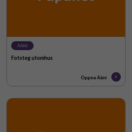
ÄÄNI
Fotsteg utomhus
Öppna Ääni
Att
pussas