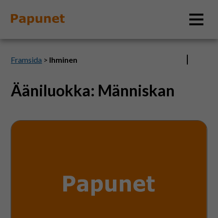
Sök
Framsida
>
Ihminen
Ääniluokka:
Människan
Information
Fotsteg
Material
i
snön
Bildverktyg
Tillgänglighet