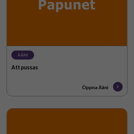
ÄÄNI
Att pussas
Öppna Ääni
Fotsteg
på
golv