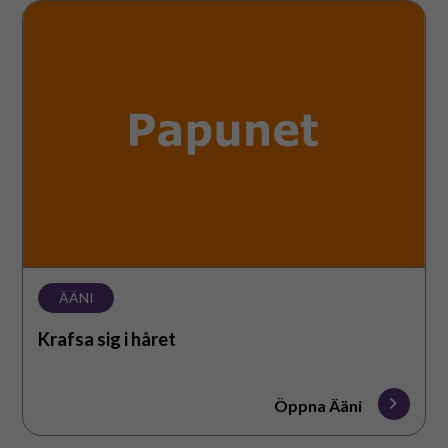
Krafsa
sig
i
håret
ÄÄNI
Krafsa sig i håret
Öppna Ääni