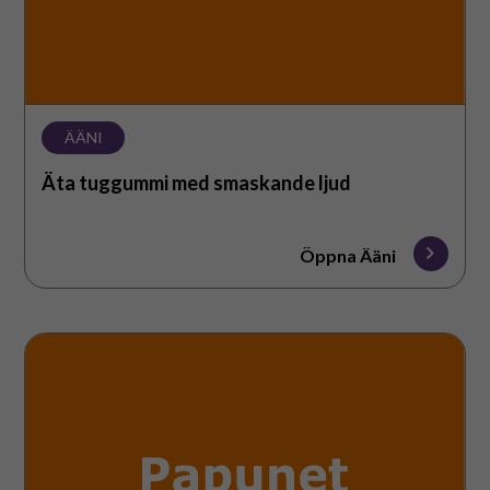
ÄÄNI
Äta tuggummi med smaskande ljud
Öppna Ääni
Fotsteg
utomhus