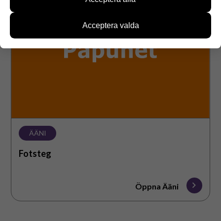
hjälp av informationen kan vi utveckla vår
webbplats för att bättre möta användarnas behov.
Information samlas in till exempel om antalet
Acceptera valda
besökare och om vilka sidor som används samt hur
man rör sig på sidorna. Vi samlar dock inte in
personuppgifter som namn och informationen kan
inte kopplas till enskilda användare.
Du kan välja om du accepterar användningen av
dessa webbkakor.
ÄÄNI
Fotsteg
Öppna Ääni