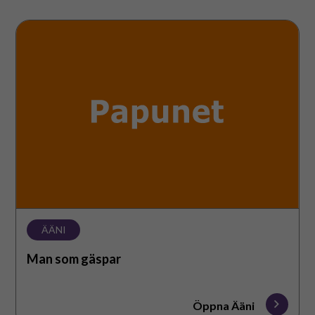
Man
som
gäspar
ÄÄNI
Man som gäspar
Öppna Ääni