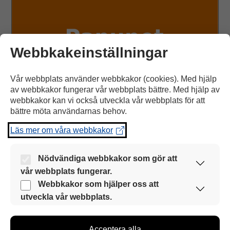
Webbkakeinställningar
Vår webbplats använder webbkakor (cookies). Med hjälp
av webbkakor fungerar vår webbplats bättre. Med hjälp av
webbkakor kan vi också utveckla vår webbplats för att
bättre möta användarnas behov.
ÄÄNI
Läs mer om våra webbkakor
Skrapande ljud
Nödvändiga webbkakor som gör att
vår webbplats fungerar.
Öppna Ääni
Dessa webbkakor är alltid aktiverade så att vår
Webbkakor som hjälper oss att
webbplats kan användas smidigt och säkert.
utveckla vår webbplats.
Med hjälp av dessa webbkakor samlar vi
Fotsteg
information om hur vår webbplats används. Med
Acceptera alla