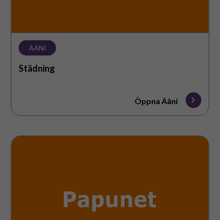
Suomeksi
In English
ÄÄNI
Städning
Öppna Ääni
Vatten
och
skurande