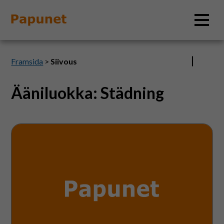
Sök
Framsida
>
Siivous
Ääniluokka:
Städning
Information
Städning
Material
Bildverktyg
Tillgänglighet