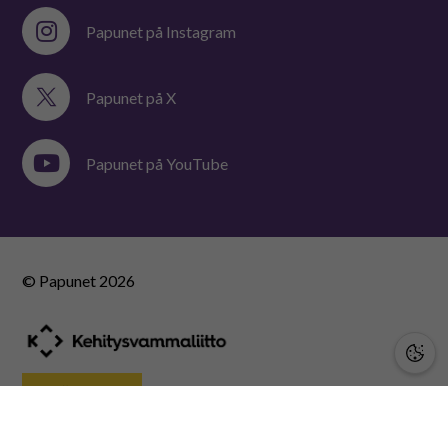
Papunet på Instagram
Papunet på X
Papunet på YouTube
© Papunet
2026
STÖD OSS