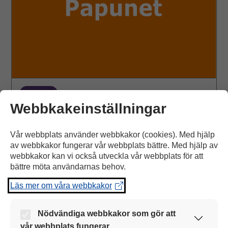
ÄÄNI
Webbkakeinställningar
Dammsugare
Vår webbplats använder webbkakor (cookies). Med hjälp
av webbkakor fungerar vår webbplats bättre. Med hjälp av
Öppna Ääni
webbkakor kan vi också utveckla vår webbplats för att
bättre möta användarnas behov.
Läs mer om våra webbkakor
Skura
matta
med
Nödvändiga webbkakor som gör att
vatten
vår webbplats fungerar.