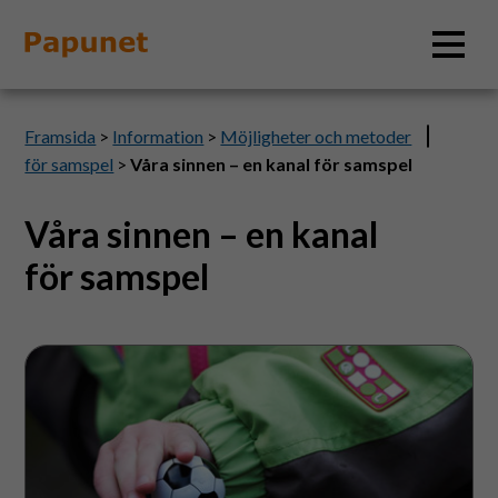
Sök
Framsida
>
Information
>
Möjligheter och metoder
för samspel
>
Våra sinnen – en kanal för samspel
Våra sinnen – en kanal
Information
för samspel
Material
Känselsinnet
Bildverktyg
Tillgänglighet