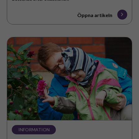
Öppna artikeln
Lukt-
och
smaksinnet
INFORMATION