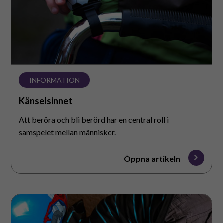
Suomeksi
In English
INFORMATION
Känselsinnet
Att beröra och bli berörd har en central roll i
samspelet mellan människor.
Öppna artikeln
Led-
och
muskelsinnet