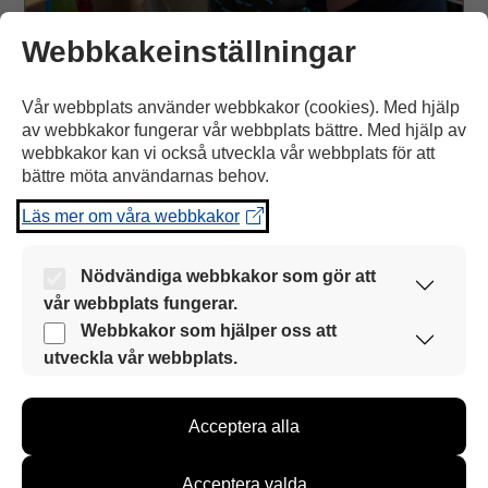
Webbkakeinställningar
Vår webbplats använder webbkakor (cookies). Med hjälp
INFORMATION
av webbkakor fungerar vår webbplats bättre. Med hjälp av
Synsinnet
webbkakor kan vi också utveckla vår webbplats för att
bättre möta användarnas behov.
Att skapa ögonkontakt är en av de viktigaste
Läs mer om våra webbkakor
grundpelarna i den tidiga utvecklingen. Ögonkontakt
är en av samspelets grundpelare.
Nödvändiga webbkakor som gör att
vår webbplats fungerar.
Öppna artikeln
Dessa webbkakor är alltid aktiverade så att vår
Webbkakor som hjälper oss att
webbplats kan användas smidigt och säkert.
utveckla vår webbplats.
Med hjälp av dessa webbkakor samlar vi
Sinnenas
information om hur vår webbplats används. Med
betydelse
Acceptera alla
hjälp av informationen kan vi utveckla vår
webbplats för att bättre möta användarnas behov.
Information samlas in till exempel om antalet
Acceptera valda