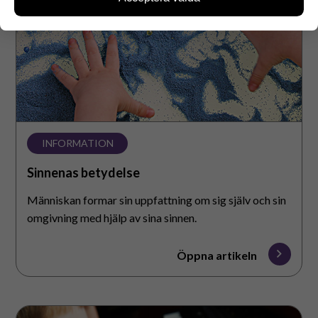
besökare och om vilka sidor som används samt hur
man rör sig på sidorna. Vi samlar dock inte in
personuppgifter som namn och informationen kan
inte kopplas till enskilda användare.
Du kan välja om du accepterar användningen av
dessa webbkakor.
INFORMATION
Sinnenas betydelse
Människan formar sin uppfattning om sig själv och sin
omgivning med hjälp av sina sinnen.
Öppna artikeln
Hörselsinnet