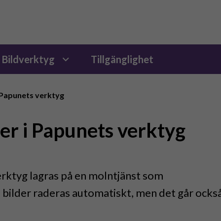
Bildverktyg
Tillgänglighet
i Papunets verktyg
der i Papunets verktyg
erktyg lagras på en molntjänst som
bilder raderas automatiskt, men det går ocks