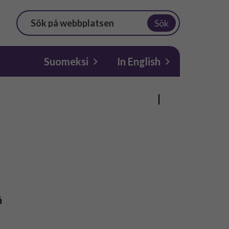
Sök
Suomeksi
In English
å