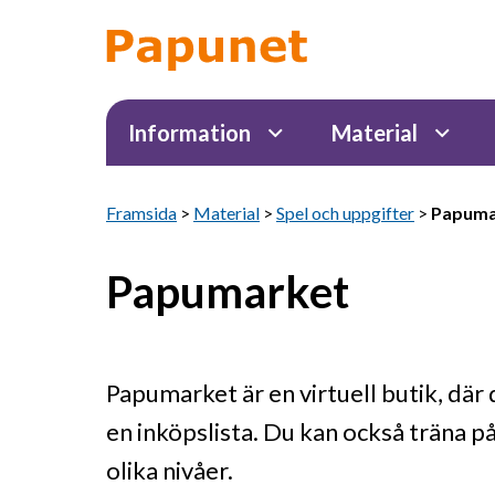
Information
Material
Framsida
>
Material
>
Spel och uppgifter
>
Papuma
Papumarket
Papumarket är en virtuell butik, där 
en inköpslista. Du kan också träna p
olika nivåer.