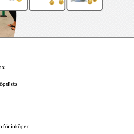
na:
öpslista
n för inköpen.