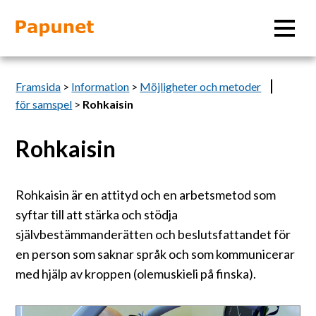
Sök
Framsida
>
Information
>
Möjligheter och metoder
för samspel
>
Rohkaisin
Rohkaisin
Information
Material
Rohkaisin är en attityd och en arbetsmetod som
syftar till att stärka och stödja
Bildverktyg
självbestämmanderätten och beslutsfattandet för
en person som saknar språk och som kommunicerar
med hjälp av kroppen (olemuskieli på finska).
Tillgänglighet