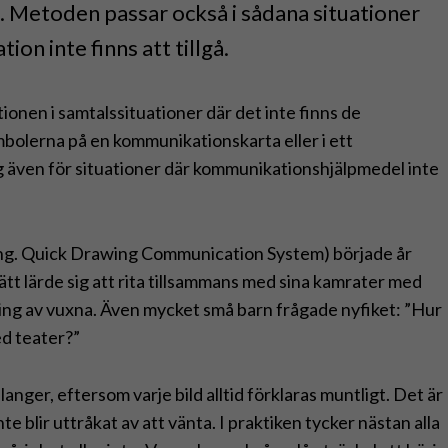
 Metoden passar också i sådana situationer
on inte finns att tillgå.
nen i samtalssituationer där det inte finns de
bolerna på en kommunikationskarta eller i ett
även för situationer där kommunikationshjälpmedel inte
eng. Quick Drawing Communication System) började år
ätt lärde sig att rita tillsammans med sina kamrater med
ning av vuxna. Även mycket små barn frågade nyfiket: ”Hur
med teater?”
anger, eftersom varje bild alltid förklaras muntligt. Det är
nte blir uttråkat av att vänta. I praktiken tycker nästan alla