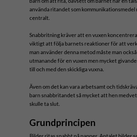
barn om att rita, oavsett om barnet har en tals
använda ritandet som kommunikationsmedel nä
centralt.
Snabbritning kräver att en vuxen koncentrerar
viktigt att följa barnets reaktioner för att ve
man använder denna metod måste man också ta
utmanande för en vuxen men mycket givande. 
till och med den skickliga vuxna.
Även om det kan vara arbetsamt och tidskrävan
barn snabbritandet så mycket att hen medvetet
skulle ta slut.
Grundprincipen
Bilder ritas snabbt på papper. Antalet bilde