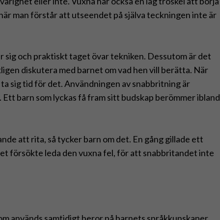
vårighet eller inte. Vuxna har också en låg tröskel att börja
r man förstår att utseendet på själva teckningen inte är
 sig och praktiskt taget övar tekniken. Dessutom är det
rkligen diskutera med barnet om vad hen vill berätta. När
 sig tid för det. Användningen av snabbritning är
Ett barn som lyckas få fram sitt budskap berömmer ibland
de att rita, så tycker barn om det. En gång gillade ett
 försökte leda den vuxna fel, för att snabbritandet inte
r som används samtidigt beror på barnets språkkunskaper