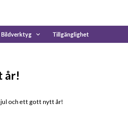
Bildverktyg
Tillgänglighet
t år!
jul och ett gott nytt år!