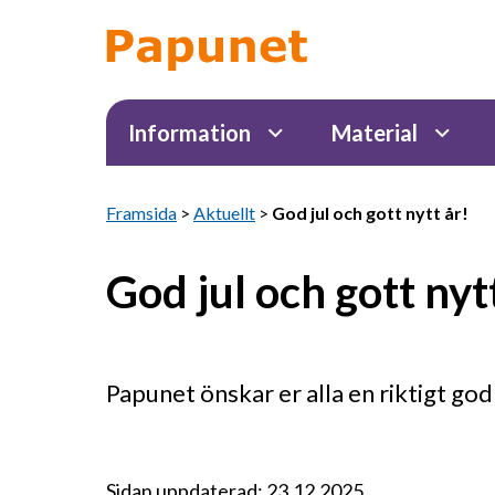
Information
Material
Framsida
>
Aktuellt
>
God jul och gott nytt år!
God jul och gott nyt
Papunet önskar er alla en riktigt god 
Sidan uppdaterad: 23.12.2025