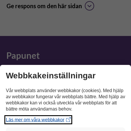
Suomeksi
Ge respons om den här sidan
In English
Papunet
Information
Webbkakeinställningar
Material
Vår webbplats använder webbkakor (cookies). Med hjälp
av webbkakor fungerar vår webbplats bättre. Med hjälp av
Verktyg
webbkakor kan vi också utveckla vår webbplats för att
Tillgänglighet
bättre möta användarnas behov.
Läs mer om våra webbkakor
Suomeksi