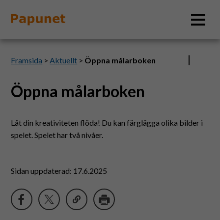
Sök
Framsida
>
Aktuellt
>
Öppna målarboken
Öppna målarboken
Information
Låt din kreativiteten flöda! Du kan färglägga olika bilder i
Material
spelet. Spelet har två nivåer.
Bildverktyg
Sidan uppdaterad: 17.6.2025
Tillgänglighet