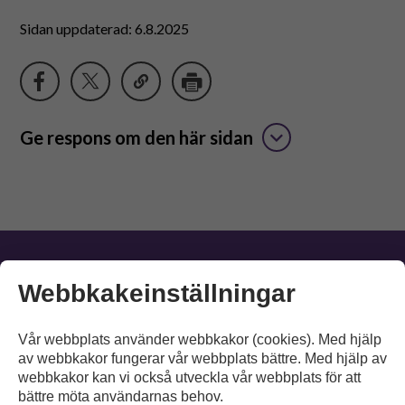
Suomeksi
Sidan uppdaterad: 6.8.2025
In English
Ge respons om den här sidan
Papunet
Webbkakeinställningar
Vår webbplats använder webbkakor (cookies). Med hjälp
Information
av webbkakor fungerar vår webbplats bättre. Med hjälp av
webbkakor kan vi också utveckla vår webbplats för att
Material
bättre möta användarnas behov.