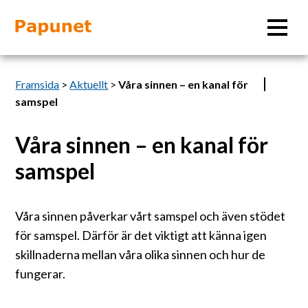
Sök
Framsida
>
Aktuellt
>
Våra sinnen – en kanal för
samspel
Våra sinnen – en kanal för
Information
samspel
Material
Våra sinnen påverkar vårt samspel och även stödet
Bildverktyg
för samspel. Därför är det viktigt att känna igen
skillnaderna mellan våra olika sinnen och hur de
Tillgänglighet
fungerar.