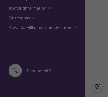
Kontaktinformation
Ge respons
Användarvillkor och meddelanden
Papunet på X