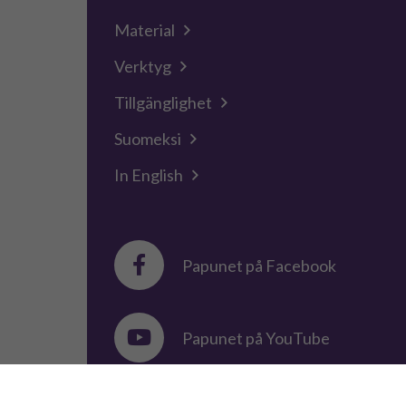
Material
Verktyg
Tillgänglighet
Suomeksi
In English
Papunet på Facebook
Papunet på YouTube