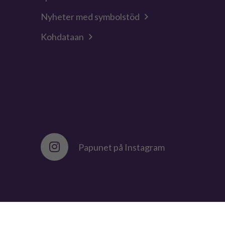
Nyheter med symbolstöd
Kohdataan
Papunet på Instagram