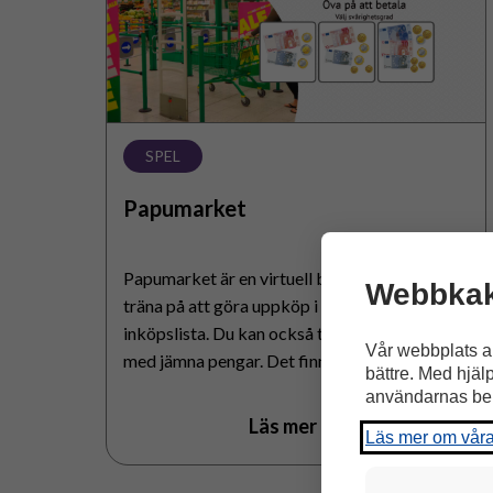
SPEL
Papumarket
Papumarket är en virtuell butik, där du kan
Webbkak
träna på att göra uppköp i butiken enligt en
inköpslista. Du kan också träna på att betala
Vår webbplats a
med jämna pengar. Det finns tre olika nivåer.
bättre. Med hjäl
användarnas be
Läs mer om spelet
Läs mer om vår