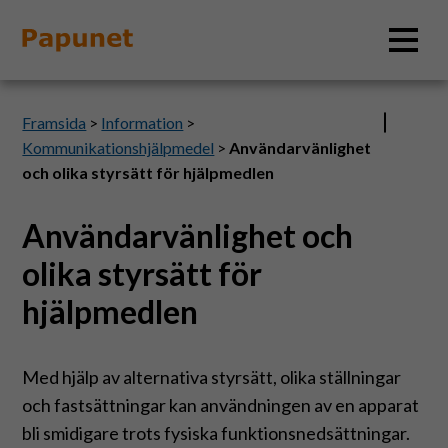
Sök
Framsida
>
Information
>
Kommunikationshjälpmedel
>
Användarvänlighet
och olika styrsätt för hjälpmedlen
Information
Användarvänlighet och
olika styrsätt för
Material
hjälpmedlen
Bildverktyg
Med hjälp av alternativa styrsätt, olika ställningar
Tillgänglighet
och fastsättningar kan användningen av en apparat
bli smidigare trots fysiska funktionsnedsättningar.