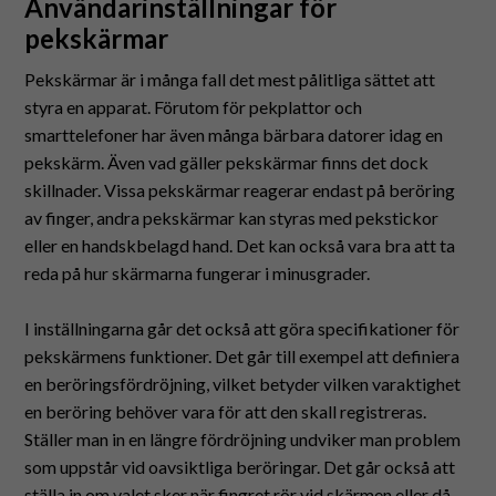
Användarinställningar för
pekskärmar
Pekskärmar är i många fall det mest pålitliga sättet att
styra en apparat. Förutom för pekplattor och
smarttelefoner har även många bärbara datorer idag en
pekskärm. Även vad gäller pekskärmar finns det dock
skillnader. Vissa pekskärmar reagerar endast på beröring
av finger, andra pekskärmar kan styras med pekstickor
eller en handskbelagd hand. Det kan också vara bra att ta
reda på hur skärmarna fungerar i minusgrader.
I inställningarna går det också att göra specifikationer för
pekskärmens funktioner. Det går till exempel att definiera
en beröringsfördröjning, vilket betyder vilken varaktighet
en beröring behöver vara för att den skall registreras.
Ställer man in en längre fördröjning undviker man problem
som uppstår vid oavsiktliga beröringar. Det går också att
ställa in om valet sker när fingret rör vid skärmen eller då