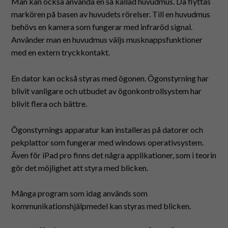
Man kan också använda en så kallad huvudmus. Då flyttas
markören på basen av huvudets rörelser. Till en huvudmus
behövs en kamera som fungerar med infraröd signal.
Använder man en huvudmus väljs musknappsfunktioner
med en extern tryckkontakt.
En dator kan också styras med ögonen. Ögonstyrning har
blivit vanligare och utbudet av ögonkontrollsystem har
blivit flera och bättre.
Ögonstyrnings apparatur kan installeras på datorer och
pekplattor som fungerar med windows operativsystem.
Även för iPad pro finns det några applikationer, som i teorin
gör det möjlighet att styra med blicken.
Många program som idag används som
kommunikationshjälpmedel kan styras med blicken.