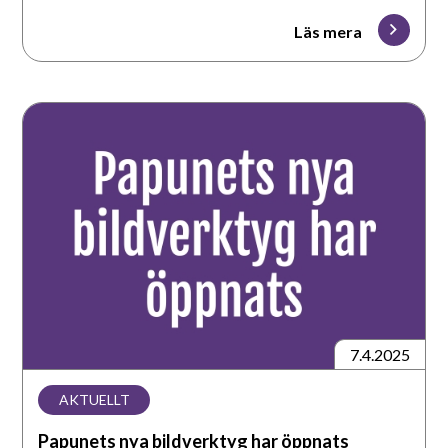
Läs mera
Papunets
nya
bildverktyg
har
öppnats
7.4.2025
AKTUELLT
Papunets nya bildverktyg har öppnats