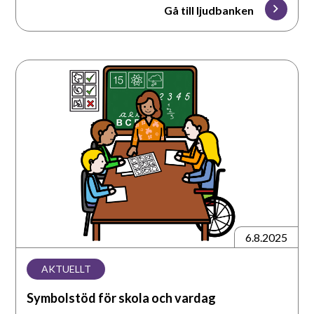
Gå till ljudbanken
Symbolstöd
för
skola
och
vardag
6.8.2025
AKTUELLT
Symbolstöd för skola och vardag