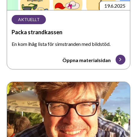
19.6.2025
AKTUELLT
Packa strandkassen
En kom ihåg lista för simstranden med bildstöd.
Öppna materialsidan
Då
du
tappat
rösten