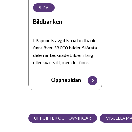
SIDA
Bildbanken
I Papunets avgiftsfria bildbank
finns över 39 000 bilder. Största
delen är tecknade bilder i färg
eller svartvitt, men det finns
också nästan 2000 bilder med
ritade tecken och 2900
Öppna sidan
fotografier. Bilderna får
användas och spridas i icke-
kommersiellt syfte om den
ursprungliga bildkällan uppges.
Bildbankens bilder används
UPPGIFTER OCH ÖVNINGAR
VISUELLA M
också i Papunets bildverktyg
och i Papuri-verktyget.