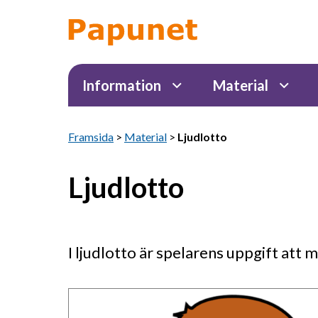
Information
Material
Framsida
>
Material
>
Ljudlotto
Ljudlotto
I ljudlotto är spelarens uppgift att 