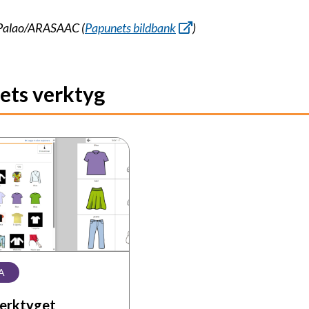
o Palao/ARASAAC (
Papunets bildbank
)
ets verktyg
rktyget
A
verktyget