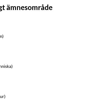
ligt ämnesområde
m)
nniska)
ur)