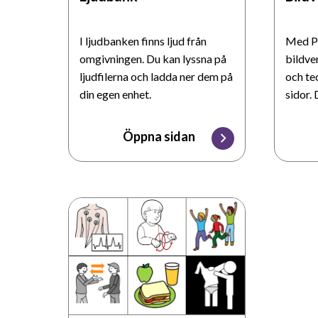
I ljudbanken finns ljud från
Med Pa
omgivningen. Du kan lyssna på
bildve
ljudfilerna och ladda ner dem på
och te
din egen enhet.
sidor.
materi
bildba
Öppna sidan
och ett
enkelt
också 
Bildbanken