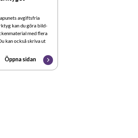
punets avgiftsfria
rktyg kan du göra bild-
ckenmaterial med flera
 Du kan också skriva ut
alet. Du kan använda
nkens över 39 000 bilder
Öppna sidan
 rutfält, dit bilderna
 kan föras över. Du kan
importera egna bildfiler.