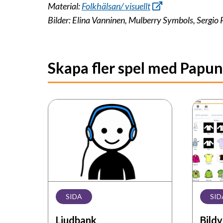
Material:
Folkhälsan/ visuellt
Bilder: Elina Vanninen, Mulberry Symbols, Sergi
Skapa fler spel med Papun
Ljudbank
Bildve
SIDA
SID
Ljudbank
Bild