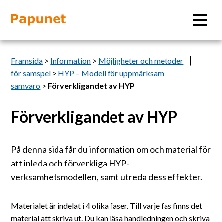
Sök
Framsida
>
Information
>
Möjligheter och metoder
för samspel
>
HYP – Modell för uppmärksam
samvaro
>
Förverkligandet av HYP
Information
Förverkligandet av HYP
Material
På denna sida får du information om och material för
att inleda och förverkliga HYP-
Bildverktyg
verksamhetsmodellen, samt utreda dess effekter.
Tillgänglighet
Materialet är indelat i 4 olika faser. Till varje fas finns det
material att skriva ut. Du kan läsa handledningen och skriva