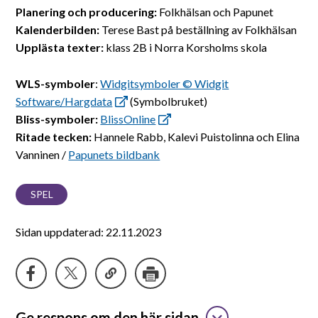
Planering och producering:
Folkhälsan och Papunet
Kalenderbilden:
Terese Bast på beställning av Folkhälsan
Upplästa texter:
klass 2B i Norra Korsholms skola
WLS-symboler
:
Widgitsymboler © Widgit
Software/Hargdata
(Symbolbruket)
Bliss-symboler:
BlissOnline
Ritade tecken:
Hannele Rabb, Kalevi Puistolinna och Elina
Vanninen /
Papunets bildbank
SPEL
Sidan uppdaterad: 22.11.2023
Ge respons om den här sidan