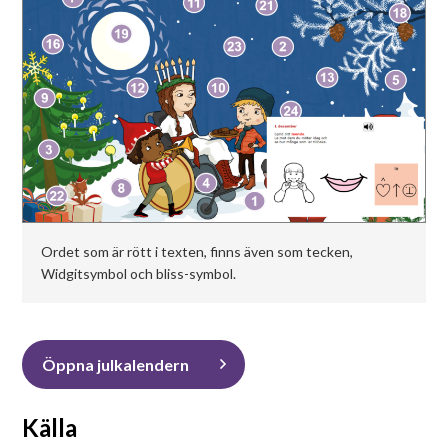
Suomeksi
In English
Ordet som är rött i texten, finns även som tecken,
Widgitsymbol och bliss-symbol.
Öppna julkalendern
Källa