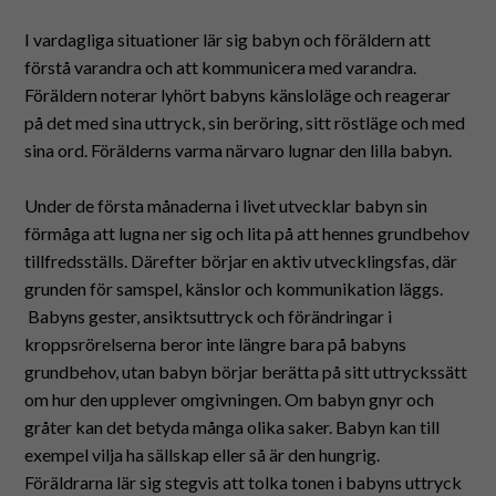
Suomeksi
I vardagliga situationer lär sig babyn och föräldern att
förstå varandra och att kommunicera med varandra.
In English
Föräldern noterar lyhört babyns känsloläge och reagerar
på det med sina uttryck, sin beröring, sitt röstläge och med
sina ord. Förälderns varma närvaro lugnar den lilla babyn.
Under de första månaderna i livet utvecklar babyn sin
förmåga att lugna ner sig och lita på att hennes grundbehov
tillfredsställs. Därefter börjar en aktiv utvecklingsfas, där
grunden för samspel, känslor och kommunikation läggs.
Babyns gester, ansiktsuttryck och förändringar i
kroppsrörelserna beror inte längre bara på babyns
grundbehov, utan babyn börjar berätta på sitt uttryckssätt
om hur den upplever omgivningen. Om babyn gnyr och
gråter kan det betyda många olika saker. Babyn kan till
exempel vilja ha sällskap eller så är den hungrig.
Föräldrarna lär sig stegvis att tolka tonen i babyns uttryck