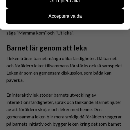
Acceptera alla
hjälp av informationen kan vi utveckla vår
använder aktivt flera hundra ord. Ord som barnet
webbplats för att bättre möta användarnas behov.
producerar kan ännu uttalas otydligt. Barnet lägger ihop
Information samlas in till exempel om antalet
Acceptera valda
ord till korta meningar, som är telegramliknande dvs. hen
besökare och om vilka sidor som används samt hur
säger bara de viktigaste orden. Barnet kan till exempel
man rör sig på sidorna. Vi samlar dock inte in
personuppgifter som namn och informationen kan
säga ”Mamma kom” och ”Ut leka”.
inte kopplas till enskilda användare.
Du kan välja om du accepterar användningen av
Barnet lär genom att leka
dessa webbkakor.
I leken tränar barnet många olika färdigheter. Då barnet
och föräldern leker tillsammans förstärks också samspelet.
Leken är som en gemensam diskussion, som båda kan
påverka.
En interaktiv lek stöder barnets utveckling av
interaktionsfärdigheter, språk och tänkande. Barnet njuter
av att föräldern skojar och leker med henne. Den
gemensamma leken blir mera smidig då föräldern reagerar
på barnets initiativ och bygger leken kring det som barnet