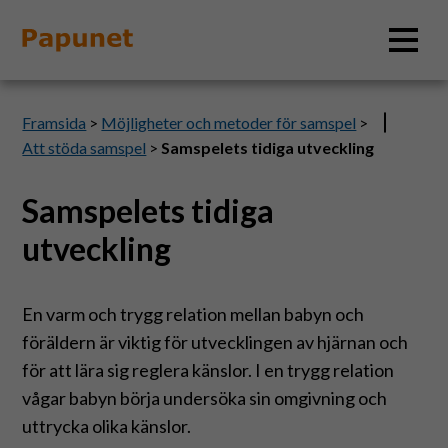
Sök
Framsida
>
Möjligheter och metoder för samspel
>
Att stöda samspel
>
Samspelets tidiga utveckling
Samspelets tidiga
Information
utveckling
Material
En varm och trygg relation mellan babyn och
Bildverktyg
föräldern är viktig för utvecklingen av hjärnan och
för att lära sig reglera känslor. I en trygg relation
Tillgänglighet
vågar babyn börja undersöka sin omgivning och
uttrycka olika känslor.