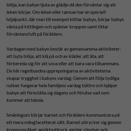
blöja, kan babyn tjuta av glädje då den förväntar sig att
leken börjar. Om leken eller ramsan har en speciell
höjdpunkt, där man till exempel kittlar babyn, börjar babyn
vänta på kittlingen och spänner kroppen samt tittar
förväntansfullt på föräldern.
Vardagen med babyn består av gemensamma aktiviteter:
att byta blöja, att klä på och av kläder, att äta, att
förbereda sig för att sova eller att bara vara tillsammans.
De här regelbundna upprepningarna av aktiviteterna
skapar trygghet i babyns vardag. Genom att följa tydliga
rutiner fungerar hela familjens vardag bättre och hjälper
babyn att föreställa sig dagens och förutse vad som
kommer att hända.
Småningom börjar barnet och föräldern kommunicera på
ett mera mångfacetterat sätt. Barnet uttrycker sig genom
kroppsspråket: ansiktsuttryck, gester, rörelser och