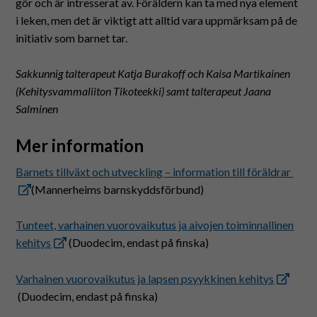
gör och är intresserat av. Föräldern kan ta med nya element
i leken, men det är viktigt att alltid vara uppmärksam på de
initiativ som barnet tar.
Sakkunnig talterapeut Katja Burakoff och Kaisa Martikainen
(Kehitysvammaliiton Tikoteekki) samt talterapeut Jaana
Salminen
Mer information
Barnets tillväxt och utveckling – information till föräldrar
(Mannerheims barnskyddsförbund)
Tunteet, varhainen vuorovaikutus ja aivojen toiminnallinen
kehitys
(Duodecim, endast på finska)
Varhainen vuorovaikutus ja lapsen psyykkinen kehitys
(Duodecim, endast på finska)