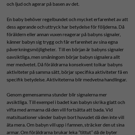
och ljud och agerar på basen av det.
En baby behöver regelbundet och mycket erfarenhet av att
dess agerande och uttryck har betydelse för följderna. Då
föräldern eller annan vuxen reagerar på babyns signaler,
känner babyn sig trygg och får erfarenhet av sina egna
påverkningsmöjligheter. Till en början är babyns signaler
oavsiktliga, men småningom börjar babyn signalera allt
mer medvetet. Då föräldrarna konsekvent tolkar babyns
aktiviteter på samma sätt, börjar specifika aktiviteter få en
specifik betydelse. Aktiviteterna blir medvetna handlingar.
Genom gemensamma stunder blir signalerna mer
avsiktliga. Till exempel i badet kan babyn skrika glatt och
vifta med armarna då den vill fortsätta att bada. Vid
matsituationer vänder babyn bort huvudet då den inte vill
äta mera. Om babyn vill upp i famnen, sträcker den ut sina
armar. Om föräldrarna brukar leka ”tittut” då de byter