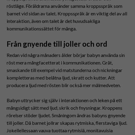
röstläge. Föräldrarna använder samma kroppsspråk som
barnet vid sidan av talet. Kroppsspråk är en viktig del av all
interaktion, även om talet är det huvudsakliga
kommunikationssättet för många.
Från gnyende till joller och ord
Redan vid några månaders ålder börjar babyn använda sin
röst mera mångfacetterat i kommunikationen. Gråt,
smaskande till exempel vid matstunderna och nickningar
kompletteras med belåtna ljud, skratt och kutter. Att
producera ljud med rösten blir också mer målmedveten.
Babyn uttrycker sig själv i interaktionen och leken på ett
mångsidigt sätt med ljud, skrik och fnysningar. Kroppens
rörelser stöder ljudet. Småningom ändras babyns gnyende
till joller. Då barnet jollrar skapas rytmiska, flerstaviga ljud.
Jokellellessaan vauva tuottaa rytmisiä, monitavuisia