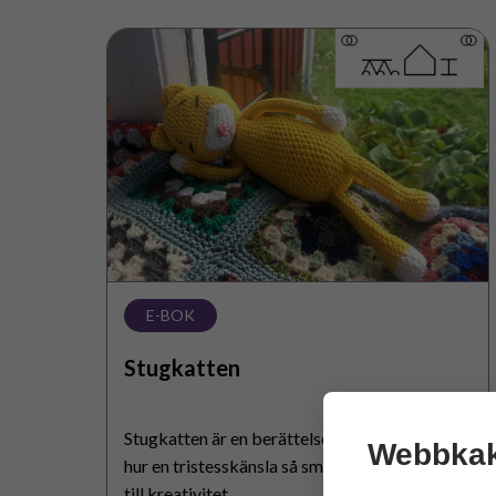
Stugkatten
E-BOK
Stugkatten
Stugkatten är en berättelse om tristess och
Webbkak
hur en tristesskänsla så småningom kan leda
till kreativitet.