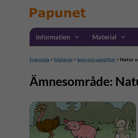
Information
Material
Framsida
>
Material
>
Spel och uppgifter
>
Natur o
Ämnesområde:
Nat
Matdags