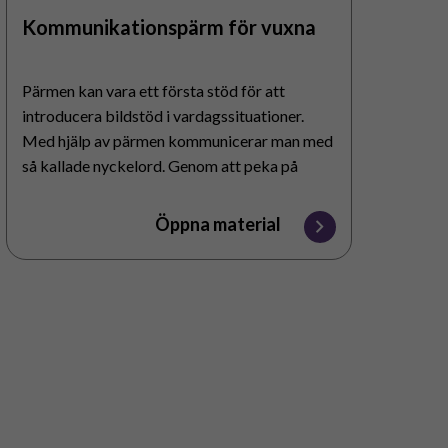
Kommunikationspärm för vuxna
Pärmen kan vara ett första stöd för att
introducera bildstöd i vardagssituationer.
Med hjälp av pärmen kommunicerar man med
så kallade nyckelord. Genom att peka på
centrala bilder som motsvarar nyckelorden
framför man sitt budskap.
Öppna material