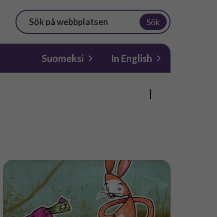
Sök
Suomeksi
In English
Haren
och
sköldpaddan