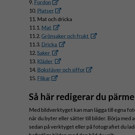
9.
Fordon
10.
Platser
11. Mat och dricka
11.1.
Mat
11.2.
Grönsaker och frukt
11.3.
Dricka
12.
Saker
13.
Kläder
14.
Bokstäver och siffor
15.
Flikar
Så här redigerar du pärm
Med bildverktyget kan man lägga till egna foto
när du byter eller sätter till bilder. Börja med at
sedan på verktyget eller på fotografiet du la
befintliga bilden med den bild du valt.