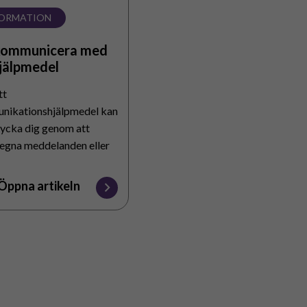
FORMATION
kommunicera med
hjälpmedel
tt
nikationshjälpmedel kan
rycka dig genom att
 egna meddelanden eller
ord och uttryck från en
lista.
Öppna artikeln