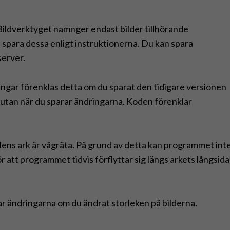
Bildverktyget namnger endast bilder tillhörande
spara dessa enligt instruktionerna. Du kan spara
server.
ingar förenklas detta om du sparat den tidigare versionen
 rutan när du sparar ändringarna. Koden förenklar
lens ark är vågräta. På grund av detta kan programmet int
ör att programmet tidvis förflyttar sig längs arkets långsida
rar ändringarna om du ändrat storleken på bilderna.