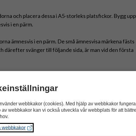
idorna och placera dessa i A5-storleks platsfickor. Bygg upp
vis i en pärm.
orna ämnesvis i en pärm. De små ämnesvisa märkena fästs
h därefter svänger till följande sida, är man vid den första
ena limmar man samman två likadana märken så att man
t eller bakåt i pärmen.
einställningar
d självhäftande bokplast i pärmen så att öppningen på
nvänder webbkakor (cookies). Med hjälp av webbkakor fungera
nskar byta ut sidan i pärmen förenklas detta om öppninge
p av webbkakor kan vi också utveckla vår webbplats för att bättr
hov.
a webbkakor