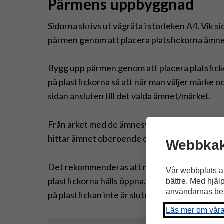
Pärmens uppbyggnad
Sidorna skrivs ut vågräta i storleken A4. Vik s
pärmen genom att placera platsfickorna ämnes
Bygg upp pärmen genom att placera platsfick
på plastfickorna så att när man väljer märke oc
sidan ansluten till det valda ämnet/märket.
Från arket med de ämnesvist uppdelade märk
hittar ämnet oberoende om man bläddrar framå
Webbkak
Det rekommenderas att man fäster märkena me
Vår webbplats a
plastfickorna hålls öppna. Om man framöver ö
bättre. Med hjäl
användarnas be
på plastfickan inte är sluten med bokplast.
Läs mer om vår