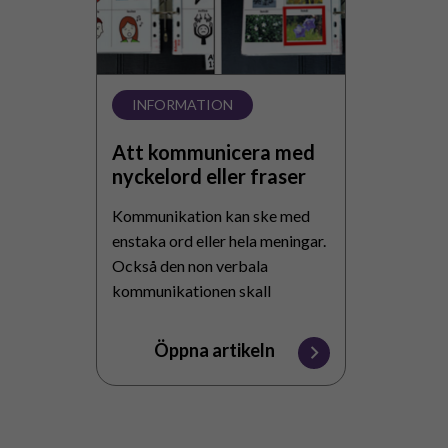
nyckelord
eller
fraser
INFORMATION
Att kommunicera med
nyckelord eller fraser
Kommunikation kan ske med
enstaka ord eller hela meningar.
Också den non verbala
kommunikationen skall
beaktas.
Öppna artikeln