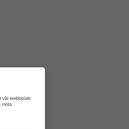
r vår webbplats
n
e möta