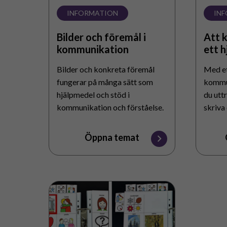
INFORMATION
IN
Bilder och föremål i
Att 
kommunikation
ett 
Bilder och konkreta föremål
Med e
fungerar på många sätt som
kommu
hjälpmedel och stöd i
du utt
kommunikation och förståelse.
skriva
välja 
bildord
Öppna temat
Att
kommunicera
med