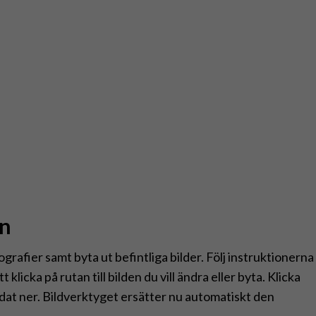
en
grafier samt byta ut befintliga bilder. Följ instruktionerna
t klicka på rutan till bilden du vill ändra eller byta. Klicka
ddat ner. Bildverktyget ersätter nu automatiskt den