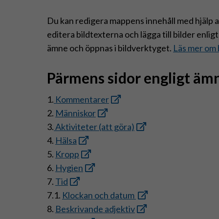
Du kan redigera mappens innehåll med hjälp a
editera bildtexterna och lägga till bilder enl
ämne och öppnas i bildverktyget.
Läs mer om 
Pärmens sidor engligt äm
1.
Kommentarer
2.
Människor
3.
Aktiviteter (att göra)
4.
Hälsa
5.
Kropp
6.
Hygien
7.
Tid
7.1.
Klockan och datum
8.
Beskrivande adjektiv