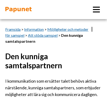
Sök
Framsida
>
Information
>
Möjligheter och metoder
för samspel
>
Att stöda samspel
>
Den kunniga
samtalspartnern
Information
Den kunniga
samtalspartnern
Material
Bildverktyg
I kommunikation som ersätter talet behövs aktiva
närstående, kunniga samtalspartners, som erbjuder
Tillgänglighet
möjligheter att lära sig och kommunicera dagligen.