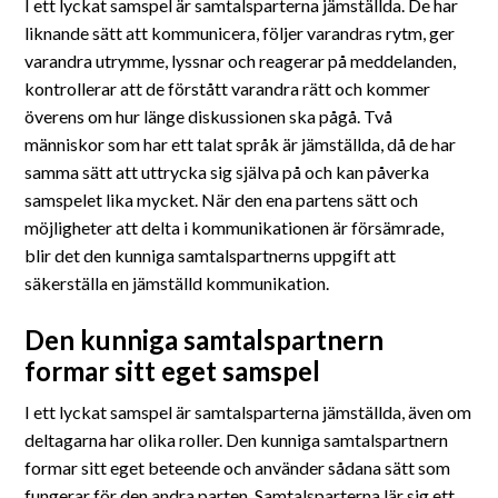
Suomeksi
I ett lyckat samspel är samtalsparterna jämställda. De har
liknande sätt att kommunicera, följer varandras rytm, ger
varandra utrymme, lyssnar och reagerar på meddelanden,
In English
kontrollerar att de förstått varandra rätt och kommer
överens om hur länge diskussionen ska pågå. Två
människor som har ett talat språk är jämställda, då de har
samma sätt att uttrycka sig själva på och kan påverka
samspelet lika mycket. När den ena partens sätt och
möjligheter att delta i kommunikationen är försämrade,
blir det den kunniga samtalspartnerns uppgift att
säkerställa en jämställd kommunikation.
Den kunniga samtalspartnern
formar sitt eget samspel
I ett lyckat samspel är samtalsparterna jämställda, även om
deltagarna har olika roller. Den kunniga samtalspartnern
formar sitt eget beteende och använder sådana sätt som
fungerar för den andra parten. Samtalsparterna lär sig ett