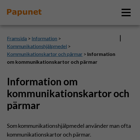
Sök
Framsida
>
Information
>
Kommunikationshjälpmedel
>
Kommunikationskartor och pärmar
>
Information
om kommunikationskartor och pärmar
Information
Information om
Material
kommunikationskartor och
pärmar
Bildverktyg
Tillgänglighet
Som kommunikationshjälpmedel använder man ofta
kommunikationskartor och pärmar.