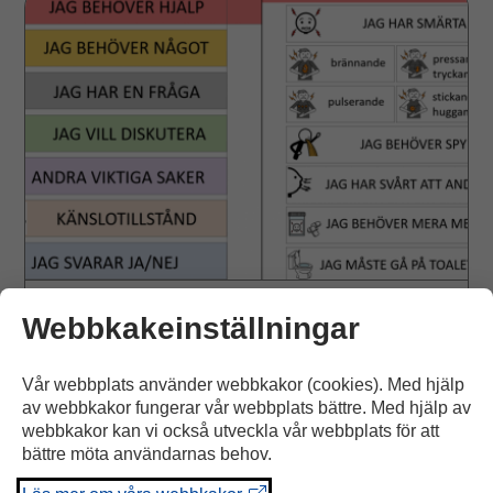
till
sjukhus
MATERIAL
Webbkakeinställningar
Samtalsstöd till sjukhus
Vår webbplats använder webbkakor (cookies). Med hjälp
Med hjälp av detta samtalsstöd med text och bild kan
av webbkakor fungerar vår webbplats bättre. Med hjälp av
en person med kommunikationsutmaningar uttrycka
webbkakor kan vi också utveckla vår webbplats för att
bättre möta användarnas behov.
sina åsikter.
Till detta behöver personen hjälp av exempelvis en