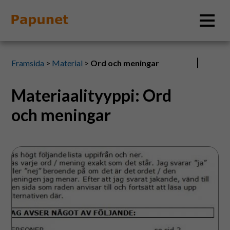
Sök
Framsida
>
Material
>
Ord och meningar
Materiaalityyppi:
Ord
Information
och meningar
Material
Kommunikationsmapp
med
Bildverktyg
ordlistor
och
meningar
Tillgänglighet