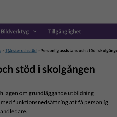
Bildverktyg
Tillgänglighet
a
>
Tjänster och stöd
>
Personlig assistans och stöd i skolgång
och stöd i skolgången
h lagen om grundläggande utbildning
 med funktionsnedsättning att få personlig
handledare.