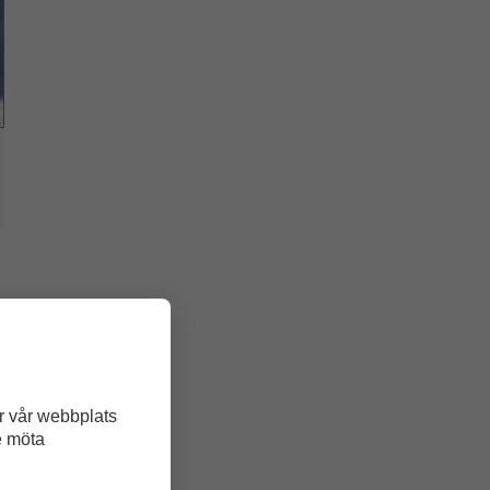
r vår webbplats
t
e möta