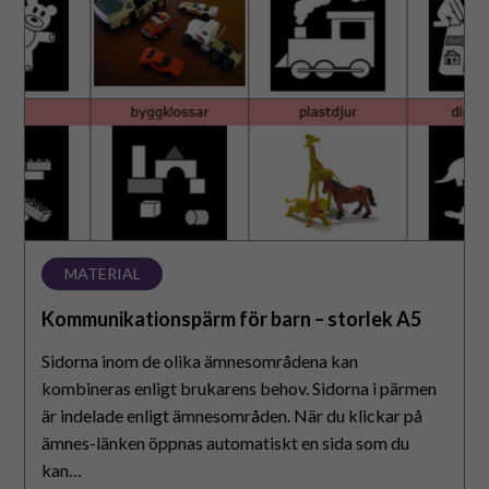
barn
–
storlek
A5
MATERIAL
Kommunikationspärm för barn – storlek A5
Sidorna inom de olika ämnesområdena kan
kombineras enligt brukarens behov. Sidorna i pärmen
är indelade enligt ämnesområden. När du klickar på
ämnes-länken öppnas automatiskt en sida som du
kan…