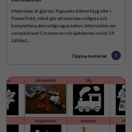
Materialen är gjorda i Papunets bildverktyg eller i
PowerPoint, vilket gör att man kan redigera och
komplettera dem enligt egna behov. Information om
coronaviruset Coronavrus och sjukdomen covid-19
Lättläst…
Öppna material
Kommunikationspärm
för
barn
–
storlek
A4