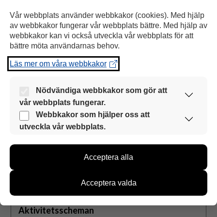
Öppna material
Vår webbplats använder webbkakor (cookies). Med hjälp
av webbkakor fungerar vår webbplats bättre. Med hjälp av
webbkakor kan vi också utveckla vår webbplats för att
bättre möta användarnas behov.
Aktivitetsscheman
Läs mer om våra webbkakor
Nödvändiga webbkakor som gör att
vår webbplats fungerar.
Dessa webbkakor är alltid aktiverade så att vår
Webbkakor som hjälper oss att
webbplats kan användas smidigt och säkert.
utveckla vår webbplats.
Med hjälp av dessa webbkakor samlar vi
information om hur vår webbplats används. Med
Acceptera alla
hjälp av informationen kan vi utveckla vår
webbplats för att bättre möta användarnas behov.
Information samlas in till exempel om antalet
Acceptera valda
besökare och om vilka sidor som används samt hur
MATERIAL
man rör sig på sidorna. Vi samlar dock inte in
personuppgifter som namn och informationen kan
Aktivitetsscheman