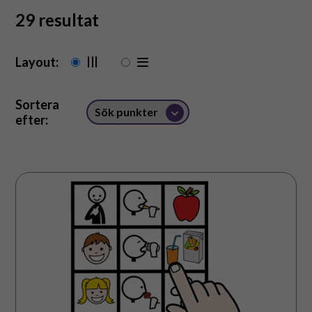
Suomeksi
29 resultat
In English
Layout:
Sortera
efter:
Visuella
material