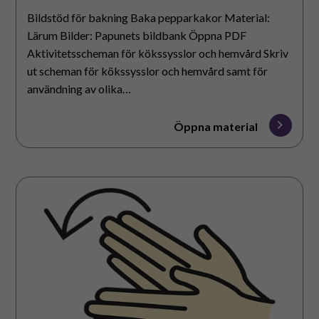
inte kopplas till enskilda användare.
Bildstöd för bakning Baka pepparkakor Material:
Du kan välja om du accepterar användningen av
dessa webbkakor.
Lärum Bilder: Papunets bildbank Öppna PDF
Aktivitetsscheman för kökssysslor och hemvård Skriv
ut scheman för kökssysslor och hemvård samt för
användning av olika…
Öppna material
Teckenmaterial