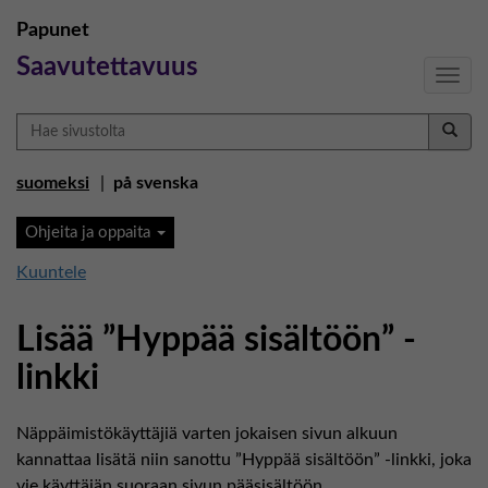
Papunet
Saavutettavuus
Navig
Hae
sivustolta
suomeksi
på svenska
Ohjeita ja oppaita
Kuuntele
Lisää ”Hyppää sisältöön” -
linkki
Näppäimistökäyttäjiä varten jokaisen sivun alkuun
kannattaa lisätä niin sanottu ”Hyppää sisältöön” -linkki, joka
vie käyttäjän suoraan sivun pääsisältöön.