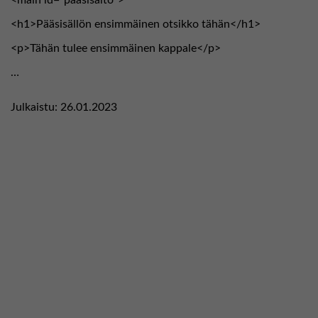
<main id=”paasisalto”>
<h1>Pääsisällön ensimmäinen otsikko tähän</h1>
<p>Tähän tulee ensimmäinen kappale</p>
…
Julkaistu:
26.01.2023