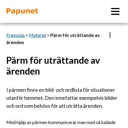
Sök
Framsida
>
Material
>
Pärm för uträttande av
ärenden
Pärm för uträttande av
Information
ärenden
Material
I pärmen finns en bild- och ordlista för situationer
Bildverktyg
utanför hemmet. Den innefattar exempelvis bilder
och ord som behövs för att uträtta ärenden.
Tillgänglighet
Med hjälp av pärmen kommunicerar man med så kallade