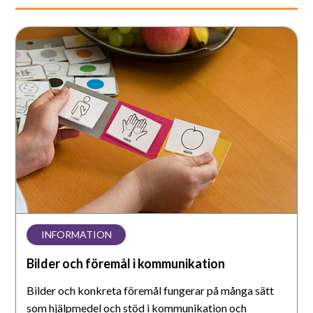
Bilder
och
föremål
i
kommunikation
INFORMATION
Bilder och föremål i kommunikation
Bilder och konkreta föremål fungerar på många sätt
som hjälpmedel och stöd i kommunikation och