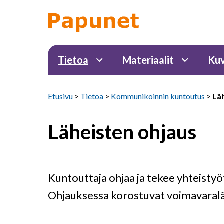
Tietoa
Materiaalit
Kuv
Etusivu
>
Tietoa
>
Kommunikoinnin kuntoutus
>
Lä
Läheisten ohjaus
Kuntouttaja ohjaa ja tekee yhteisty
Ohjauksessa korostuvat voimavaraläh