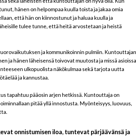
ssä sekä läheisten että kuntouttajan on hyvä olla. Kun
unut, hänen on helpompaa kuulla toista ja jakaa omia
laan, että hän on kiinnostunut ja haluaa kuulla ja
heisille tulee tunne, että heitä arvostetaan ja heistä
vuorovaikutuksen ja kommunikoinnin pulmiin. Kuntouttaja
en ja hänen läheisensä toivovat muutosta ja missä asioiss
ilanteeseen ulkopuolista näkökulmaa sekä tarjota uutta
yötäelää ja kannustaa.
s tapahtuu pääosin arjen hetkissä. Kuntouttaja on
oiminnallaan pitää yllä innostusta. Myönteisyys, luovuus,
tta.
kevat onnistumisen iloa, tuntevat pärjäävänsä ja