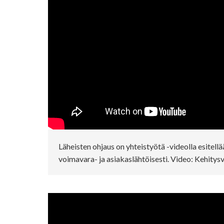
Läheisten ohjaus on yhteistyötä -videolla esitellä
voimavara- ja asiakaslähtöisesti. Video: Kehity