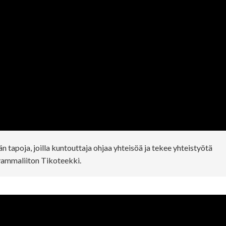
än tapoja, joilla kuntouttaja ohjaa yhteisöä ja tekee yhteistyötä
svammaliiton Tikoteekki.