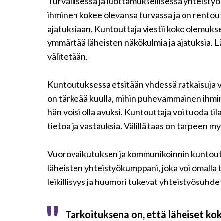
Turvallisessa ja luottamuksellisessa yhteistyö
ihminen kokee olevansa turvassa ja on rentout
ajatuksiaan. Kuntouttaja viestii koko olemuksel
ymmärtää läheisten näkökulmia ja ajatuksia. Lä
välitetään.
Kuntoutuksessa etsitään yhdessä ratkaisuja 
on tärkeää kuulla, mihin puhevammainen ihmin
hän voisi olla avuksi. Kuntouttaja voi tuoda t
tietoa ja vastauksia. Välillä taas on tarpeen m
Vuorovaikutuksen ja kommunikoinnin kuntoutu
läheisten yhteistyökumppani, joka voi omalla t
leikillisyys ja huumori tukevat yhteistyösuhde
Tarkoituksena on, että läheiset ko