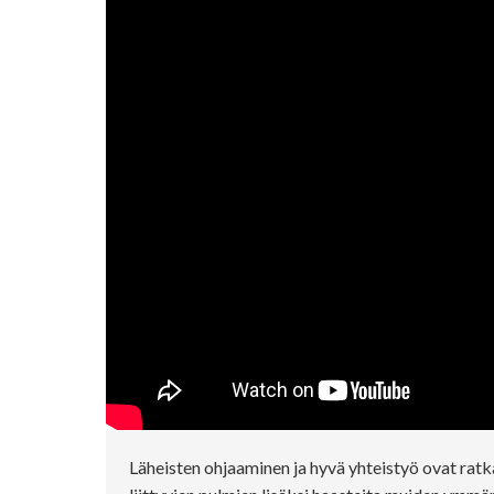
Läheisten ohjaaminen ja hyvä yhteistyö ovat ratka