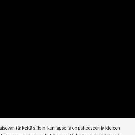
isevan tärkeitä silloin, kun lapsella on puheeseen ja kieleen