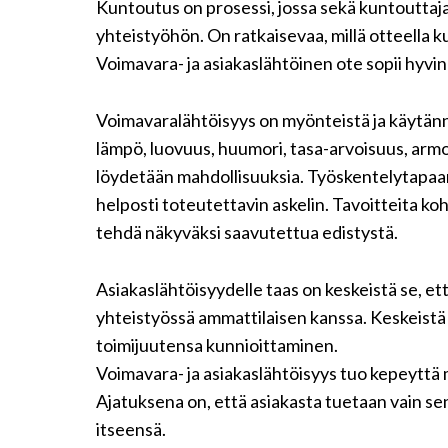
Kuntoutus on prosessi, jossa sekä kuntouttaj
yhteistyöhön. On ratkaisevaa, millä otteella k
Voimavara- ja asiakaslähtöinen ote sopii hyv
Voimavaralähtöisyys on myönteistä ja käytännönl
lämpö, luovuus, huumori, tasa-arvoisuus, armo
löydetään mahdollisuuksia. Työskentelytapaan 
helposti toteutettavin askelin. Tavoitteita koh
tehdä näkyväksi saavutettua edistystä.
Asiakaslähtöisyydelle taas on keskeistä se, e
yhteistyössä ammattilaisen kanssa. Keskeist
toimijuutensa kunnioittaminen.
Voimavara- ja asiakaslähtöisyys tuo kepeyttä 
Ajatuksena on, että asiakasta tuetaan vain sen
itseensä.