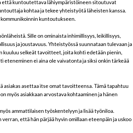
a että kuntoutettava lähiympäristöineen sitoutuvat
untouttaja kohtaa ja tekee yhteistyötä läheisten kanssa.
in kommunikoinnin kuntoutukseen.
äheistä. Sille on ominaista inhimillisyys, leikillisyys,
llisuus ja joustavuus. Yhteistyössä suunnataan tulevaan ja
kuuluu selkeät tavoitteet, joita kohti edetään pienin,
ti eteneminen ei aina ole vaivatonta ja siksi onkin tärkeää
ttä asiakas asettaa itse omat tavoitteensa. Tämä tapahtuu
ä on myös asiakkaan arvostava kohtaaminen ja hänen
myös ammattilaisen työskentelyyn ja lisää työniloa.
 verran, että hän pärjää hyvin omillaan eteenpäin ja uskoo