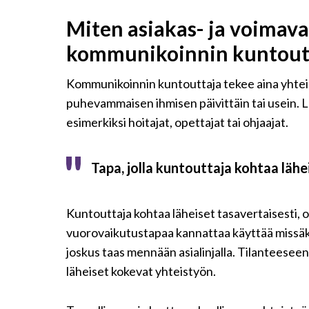
Miten asiakas- ja voimav
kommunikoinnin kuntout
Kommunikoinnin kuntouttaja tekee aina yhteis
puhevammaisen ihmisen päivittäin tai usein. L
esimerkiksi hoitajat, opettajat tai ohjaajat.
Tapa, jolla kuntouttaja kohtaa lähei
Kuntouttaja kohtaa läheiset tasavertaisesti, 
vuorovaikutustapaa kannattaa käyttää missäkin t
joskus taas mennään asialinjalla. Tilanteeseen s
läheiset kokevat yhteistyön.