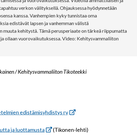
rtämisessä ja vuorovaikutuksessa. Videolla ammattilaisen ja
 tapahtuu verkon välityksellä. Ohjauksessa hyödynnetään
apsensa kanssa. Vanhempien kyky tunnistaa oma
ksia edistävät lapsen ja vanhemman välistä
n muuta kehitystä. Tämä perusperiaate on tärkeä riippumatta
n ja ollaan vuorovaikutuksessa. Video: Kehitysvammaliiton
ikainen
/ Kehitysvammaliiton Tikoteekki
telmien edistämisyhdistys ry
tta ja luottamusta
(Tikonen-lehti)