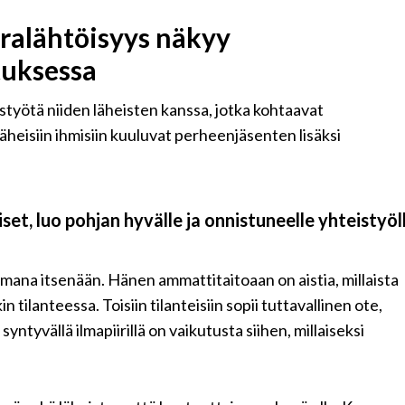
aralähtöisyys näkyy
uksessa
työtä niiden läheisten kanssa, jotka kohtaavat
äheisiin ihmisiin kuuluvat perheenjäsenten lisäksi
set, luo pohjan hyvälle ja onnistuneelle yhteistyöll
omana itsenään. Hänen ammattitaitoaan on aistia, millaista
ilanteessa. Toisiin tilanteisiin sopii tuttavallinen ote,
yntyvällä ilmapiirillä on vaikutusta siihen, millaiseksi