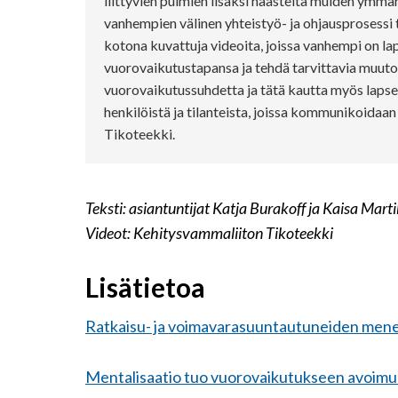
liittyvien pulmien lisäksi haasteita muiden ymmä
vanhempien välinen yhteistyö- ja ohjausprosessi
kotona kuvattuja videoita, joissa vanhempi on l
vuorovaikutustapansa ja tehdä tarvittavia muuto
vuorovaikutussuhdetta ja tätä kautta myös lapse
henkilöistä ja tilanteista, joissa kommunikoidaa
Tikoteekki.
Teksti: asiantuntijat Katja Burakoff
ja Kaisa Mart
Videot: Kehitysvammaliiton Tikoteekki
Lisätietoa
Ratkaisu- ja voimavarasuuntautuneiden mene
Mentalisaatio tuo vuorovaikutukseen avoimuu