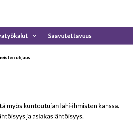
atyökalut
Saavutettavuus
heisten ohjaus
ötä myös kuntoutujan lähi-ihmisten kanssa.
töisyys ja asiakaslähtöisyys.