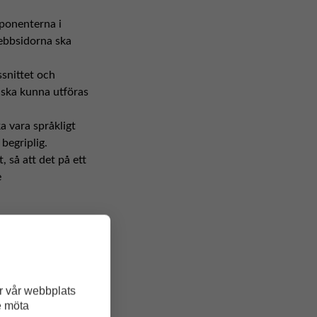
ponenterna i
ebbsidorna ska
snittet och
 ska kunna utföras
 vara språkligt
begriplig.
t, så att det på ett
e
essa ger utvecklare
raktande för att
r vår webbplats
e möta