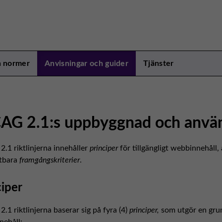
h normer
Anvisningar och guider
Tjänster
G 2.1:s uppbyggnad och anvä
1 riktlinjerna innehåller
principer
för tillgängligt webbinnehåll,
stbara
framgångskriterier
.
ciper
1 riktlinjerna baserar sig på fyra (4)
principer,
som utgör en grund
ehåll: