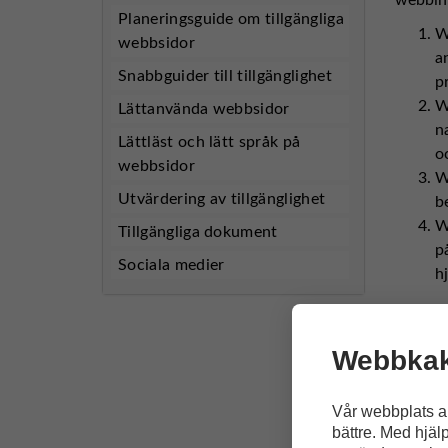
Planeringsguide om tillgängliga
W
webbsidor
a
Snabbguider till tillgänglighet
p
W
Lättanvända webbsidor
n
Lättläst och lätt språk på
o
webbsidor
W
Utvärdering av tillgänglighet
b
W
Tillgängliga dokument
p
Sociala medier
h
Anvi
Webbkak
WCAG 2.
och utv
Vår webbplats a
garanter
bättre. Med hjäl