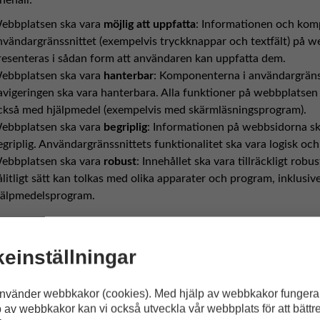
ebbplatsen ska vara
möjlig att uppfatta
: Informationen och kom
nvändargränssnittet (exempelvis tryckknappar och textfält) på w
resenteras i sådan form att användaren kan uppfatta dem.
ebbplatsen ska vara
hanterbar
: Komponenterna i användargräns
avigeringen ska vara hanterbara. Alla funktioner på webbplatsen
ckså med hjälpmedel (exempelvis med skärmläsningsprogram).
ebbplatsen ska vara
begriplig
: Informationen på webbsidorna ska
egriplig. Användargränssnittets funktionalitet ska vara logisk och 
ebbplatsen ska vara
robust
: Innehållet ska vara tillräckligt robus
ålitligt sätt kan tolkas med olika apparater och program, inklusiv
jälpmedelsprogram.
sningar
einställningar
1 riktlinjerna innehåller sammanlagt tretton (13)
anvisningar
. D
ärderare av webbplatser en mångsidig bild av vad de ska ta i bet
nvänder webbkakor (cookies). Med hjälp av webbkakor fungera
a tillgänglighet.
p av webbkakor kan vi också utveckla vår webbplats för att bättr