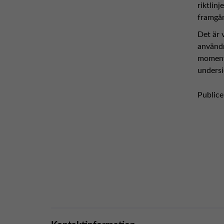
riktlin
framgån
Det är 
användn
moment 
undersi
Publice