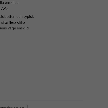
la enskilda
 AA).
 sidbotten och typisk
fta flera olika
ens varje enskild