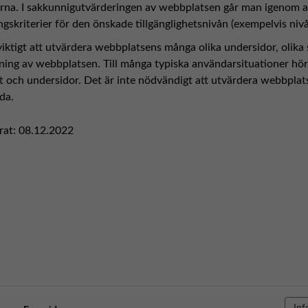
jerna. I sakkunnigutvärderingen av webbplatsen går man igenom al
gskriterier för den önskade tillgänglighetsnivån (exempelvis nivå
viktigt att utvärdera webbplatsens många olika undersidor, olika
ing av webbplatsen. Till många typiska användarsituationer hör o
och undersidor. Det är inte nödvändigt att utvärdera webbplats
da.
rat:
08.12.2022