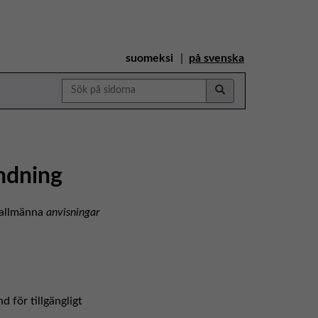
suomeksi
på svenska
Sök
på
sidorna
ndning
 allmänna
anvisningar
 för tillgängligt