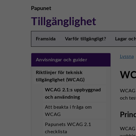
Papunet
Tillgänglighet
Framsida
Varför tillgängligt?
Lagar oc
Lyssna
Anvisningar och guider
Riktlinjer för teknisk
WCA
tillgänglighet (WCAG)
WCAG 2.1:s uppbyggnad
WCAG 2.
och användning
och te
Att beakta i fråga om
Prin
WCAG
Papunets WCAG 2.1
WCAG 2.
checklista
webbinn