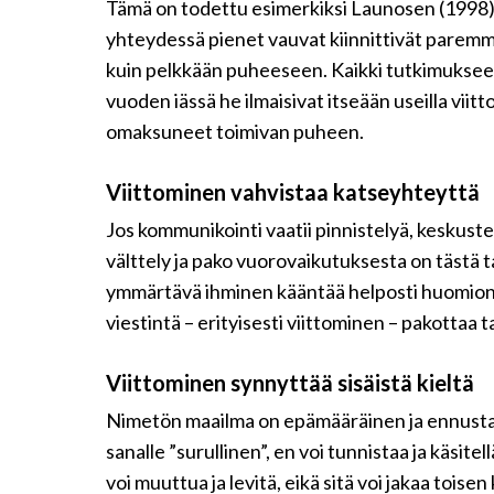
Tämä on todettu esimerkiksi Launosen (1998) t
yhteydessä pienet vauvat kiinnittivät paremm
kuin pelkkään puheeseen. Kaikki tutkimukseen
vuoden iässä he ilmaisivat itseään useilla viit
omaksuneet toimivan puheen.
Viittominen vahvistaa katseyhteyttä
Jos kommunikointi vaatii pinnistelyä, keskust
välttely ja pako vuorovaikutuksesta on tästä t
ymmärtävä ihminen kääntää helposti huomion
viestintä – erityisesti viittominen – pakottaa
Viittominen synnyttää sisäistä kieltä
Nimetön maailma on epämääräinen ja ennustama
sanalle ”surullinen”, en voi tunnistaa ja käsite
voi muuttua ja levitä, eikä sitä voi jakaa toisen