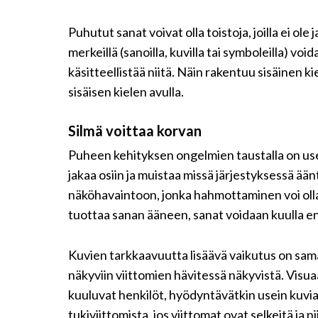
Puhutut sanat voivat olla toistoja, joilla ei ole
merkeillä (sanoilla, kuvilla tai symboleilla) void
käsitteellistää niitä. Näin rakentuu sisäinen k
sisäisen kielen avulla.
Silmä voittaa korvan
Puheen kehityksen ongelmien taustalla on use
jakaa osiin ja muistaa missä järjestyksessä ä
näköhavaintoon, jonka hahmottaminen voi olla
tuottaa sanan ääneen, sanat voidaan kuulla e
Kuvien tarkkaavuutta lisäävä vaikutus on saman
näkyviin viittomien hävitessä näkyvistä. Visua
kuuluvat henkilöt, hyödyntävätkin usein kuvia
tukiviittomista, jos viittomat ovat selkeitä ja