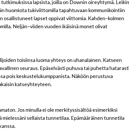
utkimuksissa lapsista, joilla on Downin oireyhtymä. Leiki
in huomiota tukiviittomilla tapahtuvaan kommunikointiin
 osallistuneet lapset oppivat viittomia. Kahden–kolmen
tomilla. Neljän–viiden vuoden ikäisinä monet olivat
elijoiden toisiinsa luoma yhteys on uhanalainen. Katseen
avallinen seuraus. Epäselvästi puhuva tai puhetta hatarast
sa pois keskustelukumppanista. Näköön perustuva
 takaisin katseyhteyteen.
ton. Jos minulla ei ole merkityssisältöä esimerkiksi
llä mielessäni sellaista tunnetilaa. Epämääräinen tunnetila
 kanssa.