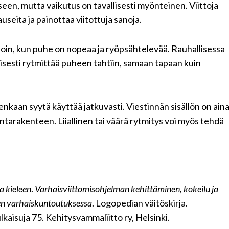
en, mutta vaikutus on tavallisesti myönteinen. Viittoja
seita ja painottaa viitottuja sanoja.
lloin, kun puhe on nopeaa ja ryöpsähtelevää. Rauhallisessa
oisesti rytmittää puheen tahtiin, samaan tapaan kuin
enkaan syytä käyttää jatkuvasti. Viestinnän sisällön on ain
ntarakenteen. Liiallinen tai väärä rytmitys voi myös tehdä
ta kieleen
.
Varhaisviittomisohjelman kehittäminen, kokeilu ja
en varhaiskuntoutuksessa
. Logopedian väitöskirja.
lkaisuja 75. Kehitysvammaliitto ry, Helsinki.