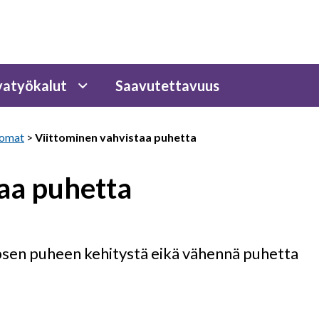
atyökalut
Saavutettavuus
tomat
>
Viittominen vahvistaa puhetta
aa puhetta
psen puheen kehitystä eikä vähennä puhetta