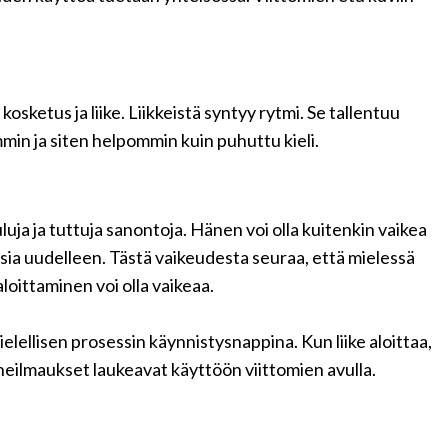
osketus ja liike. Liikkeistä syntyy rytmi. Se tallentuu
min ja siten helpommin kuin puhuttu kieli.
auluja ja tuttuja sanontoja. Hänen voi olla kuitenkin vaikea
 osia uudelleen. Tästä vaikeudesta seuraa, että mielessä
aloittaminen voi olla vaikeaa.
ielellisen prosessin käynnistysnappina. Kun liike aloittaa,
puheilmaukset laukeavat käyttöön viittomien avulla.