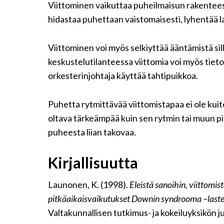
Viittominen vaikuttaa puheilmaisun rakenteese
hidastaa puhettaan vaistomaisesti, lyhentää lau
Viittominen voi myös selkiyttää ääntämistä si
keskustelutilanteessa viittomia voi myös tiet
orkesterinjohtaja käyttää tahtipuikkoa.
Puhetta rytmittävää viittomistapaa ei ole kuit
oltava tärkeämpää kuin sen rytmin tai muun pi
puheesta liian takovaa.
Kirjallisuutta
Launonen, K. (1998).
Eleistä sanoihin, viittomis
pitkäaikaisvaikutukset Downin syndrooma –last
Valtakunnallisen tutkimus- ja kokeiluyksikön ju