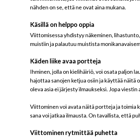
nähden on se, että ne ovat aina mukana.
Käsillä on helppo oppia
Viittomisessa yhdistyy näkeminen, lihastunto, k
muistiin ja palautuu muistista monikanavaisem
Käden liike avaa portteja
Ihminen, jolla on kielihäiriö, voi osata paljon l
hajottaa sanojen ketjua osiin ja käyttää näitä
oleva asia ei järjesty ilmaukseksi. Jopa viestin 
Viittominen voi avata näitä portteja ja toimia k
sana voi jatkaa ilmausta. On tavallista, että 
Viittominen rytmittää puhetta