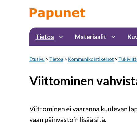
Tietoa
Materiaalit
Kuv
Etusivu
>
Tietoa
>
Kommunikointikeinot
>
Tukiviit
Viittominen vahvist
Viittominen ei vaaranna kuulevan la
vaan päinvastoin lisää sitä.