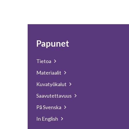
Papunet
Tietoa
Materiaalit
Kuvatyökalut
Saavutettavuus
På Svenska
In English