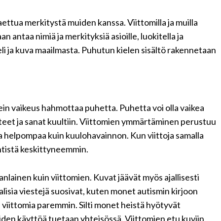
 jaettua merkitystä muiden kanssa. Viittomilla ja muilla
aan antaa nimiä ja merkityksiä asioille, luokitella ja
ieli ja kuva maailmasta. Puhutun kielen sisältö rakennetaan
in vaikeus hahmottaa puhetta. Puhetta voi olla vaikea
änteet ja sanat kuultiin. Viittomien ymmärtäminen perustuu
 helpompaa kuin kuulohavainnon. Kun viittoja samalla
ntistä keskittyneemmin.
lainen kuin viittomien. Kuvat jäävät myös ajallisesti
alisia viestejä suosivat, kuten monet autismin kirjoon
 viittomia paremmin. Silti monet heistä hyötyvät
 niiden käyttöä tuetaan yhteisössä. Viittomien etu kuviin