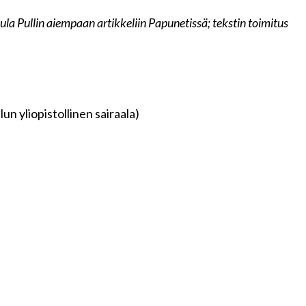
uula Pullin aiempaan artikkeliin Papunetissä; tekstin toimitus
n yliopistollinen sairaala)