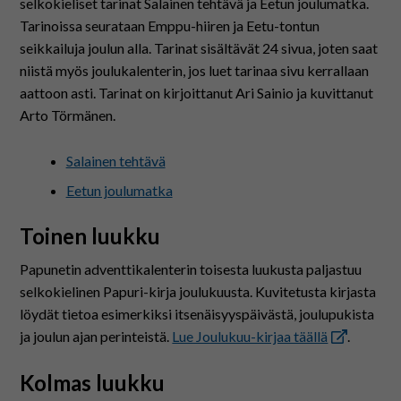
På svenska
selkokieliset tarinat Salainen tehtävä ja Eetun joulumatka.
Tarinoissa seurataan Emppu-hiiren ja Eetu-tontun
seikkailuja joulun alla. Tarinat sisältävät 24 sivua, joten saat
In English
niistä myös joulukalenterin, jos luet tarinaa sivu kerrallaan
aattoon asti. Tarinat on kirjoittanut Ari Sainio ja kuvittanut
Arto Törmänen.
Salainen tehtävä
Eetun joulumatka
Toinen luukku
Papunetin adventtikalenterin toisesta luukusta paljastuu
selkokielinen Papuri-kirja joulukuusta. Kuvitetusta kirjasta
löydät tietoa esimerkiksi itsenäisyyspäivästä, joulupukista
ja joulun ajan perinteistä.
Lue Joulukuu-kirjaa täällä
.
Kolmas luukku