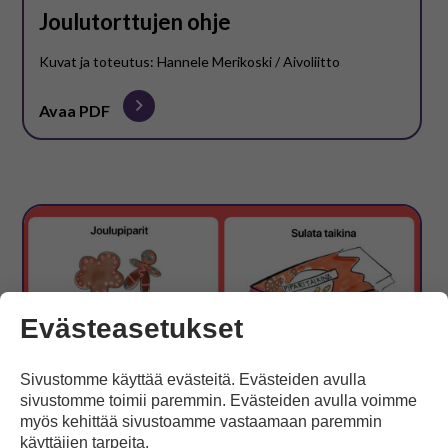
Joulutorttujen ohje
Kuvat ja toteutus: Hannele Merikoski / Aivoliitto
Avaa PDF
Evästeasetukset
Sivustomme käyttää evästeitä. Evästeiden avulla
sivustomme toimii paremmin. Evästeiden avulla voimme
myös kehittää sivustoamme vastaamaan paremmin
käyttäjien tarpeita.