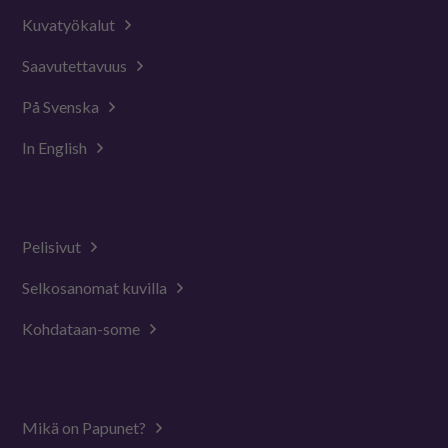
Kuvatyökalut
Saavutettavuus
På Svenska
In English
Pelisivut
Selkosanomat kuvilla
Kohdataan-some
Mikä on Papunet?