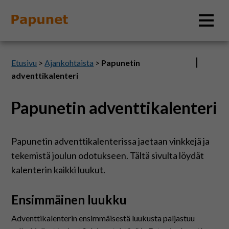
Hae
Etusivu
>
Ajankohtaista
>
Papunetin
adventtikalenteri
Papunetin adventtikalenteri
Tietoa
Materiaalit
Papunetin adventtikalenterissa jaetaan vinkkejä ja
tekemistä joulun odotukseen. Tältä sivulta löydät
Kuvatyökalut
kalenterin kaikki luukut.
Ensimmäinen luukku
Saavutettavuus
Adventtikalenterin ensimmäisestä luukusta paljastuu