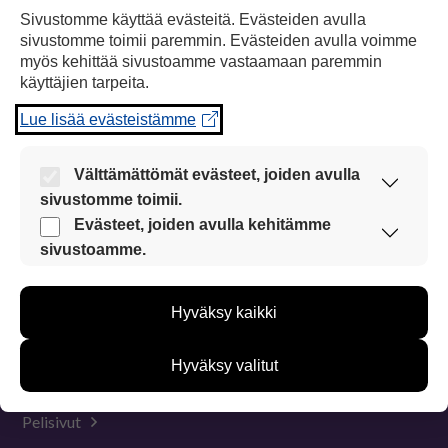
Sivustomme käyttää evästeitä. Evästeiden avulla
sivustomme toimii paremmin. Evästeiden avulla voimme
Papunet
myös kehittää sivustoamme vastaamaan paremmin
käyttäjien tarpeita.
Tietoa
Lue lisää evästeistämme
Materiaalit
Välttämättömät evästeet, joiden avulla
Kuvatyökalut
sivustomme toimii.
Nämä evästeet ovat aina käytössä, jotta
Evästeet, joiden avulla kehitämme
Saavutettavuus
sivustoamme voi käyttää sujuvasti ja turvallisesti.
sivustoamme.
Näiden evästeiden avulla keräämme tietoa, miten
På Svenska
sivustoamme käytetään. Tiedon avulla voimme
Hyväksy kaikki
kehittää sivustoamme vastaamaan paremmin
In English
käyttäjien tarpeita. Tietoa kerätään esimerkiksi
kävijämääristä ja siitä, mitä sivuja käytetään ja
Hyväksy valitut
miten sivuilla liikutaan. Emme kuitenkaan kerää
henkilötietoja kuten nimiä, eikä tietoja voi yhdistää
yksittäiseen käyttäjään.
Pelisivut
Voit valita, hyväksytkö näiden evästeiden käytön.