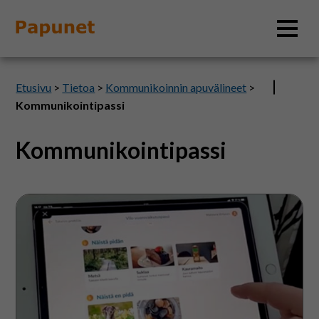
Hae
Etusivu
>
Tietoa
>
Kommunikoinnin apuvälineet
>
Kommunikointipassi
Kommunikointipassi
Tietoa
Materiaalit
Välineitä
ja
ohjeita
Kuvatyökalut
digipassin
tekemiseen
Saavutettavuus