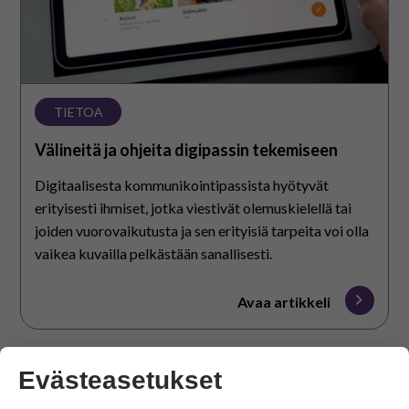
På svenska
In English
TIETOA
Välineitä ja ohjeita digipassin tekemiseen
Digitaalisesta kommunikointipassista hyötyvät
erityisesti ihmiset, jotka viestivät olemuskielellä tai
joiden vuorovaikutusta ja sen erityisiä tarpeita voi olla
vaikea kuvailla pelkästään sanallisesti.
Avaa artikkeli
Evästeasetukset