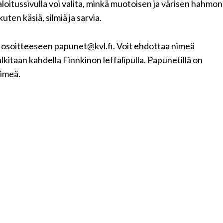
loitussivulla voi valita, minkä muotoisen ja värisen hahmon
uten käsiä, silmiä ja sarvia.
a osoitteeseen papunet@kvl.fi. Voit ehdottaa nimeä
kitaan kahdella Finnkinon leffalipulla. Papunetillä on
nimeä.