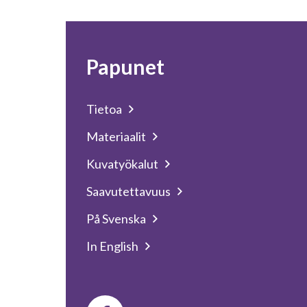
Papunet
Tietoa
Materiaalit
Kuvatyökalut
Saavutettavuus
På Svenska
In English