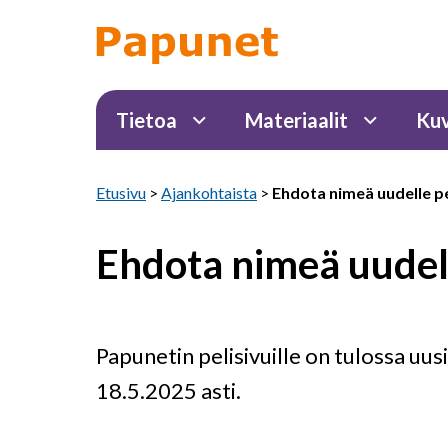
Tietoa
Materiaalit
Kuv
Etusivu
>
Ajankohtaista
>
Ehdota nimeä uudelle pe
Ehdota nimeä uudell
Papunetin pelisivuille on tulossa uus
18.5.2025 asti.