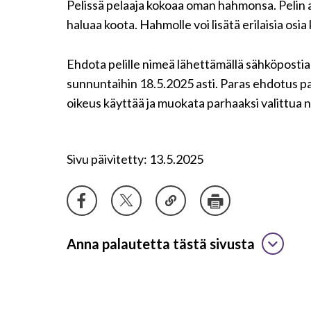
Pelissä pelaaja kokoaa oman hahmonsa. Pelin a
haluaa koota. Hahmolle voi lisätä erilaisia osia k
Ehdota pelille nimeä lähettämällä sähköposti
sunnuntaihin 18.5.2025 asti. Paras ehdotus pal
oikeus käyttää ja muokata parhaaksi valittua 
Sivu päivitetty: 13.5.2025
Anna palautetta tästä sivusta