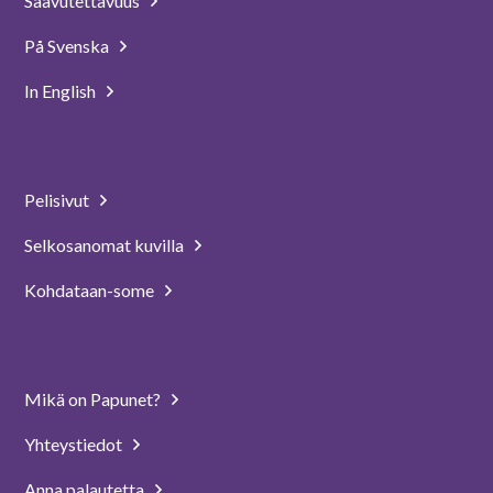
Saavutettavuus
På Svenska
In English
Pelisivut
Selkosanomat kuvilla
Kohdataan-some
Mikä on Papunet?
Yhteystiedot
Anna palautetta