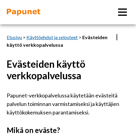
Hae
Etusivu
>
Käyttöehdot ja selosteet
>
Evästeiden
käyttö verkkopalvelussa
Evästeiden käyttö
Tietoa
verkkopalvelussa
Materiaalit
Papunet-verkkopalvelussa käytetään evästeitä
Kuvatyökalut
palvelun toiminnan varmistamiseksi ja käyttäjien
käyttökokemuksen parantamiseksi.
Saavutettavuus
Mikä on eväste?