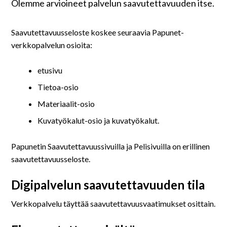
På svenska
Olemme arvioineet palvelun saavutettavuuden itse.
In English
Saavutettavuusseloste koskee seuraavia Papunet-
verkkopalvelun osioita:
etusivu
Tietoa-osio
Materiaalit-osio
Kuvatyökalut-osio ja kuvatyökalut.
Papunetin Saavutettavuussivuilla ja Pelisivuilla on erillinen
saavutettavuusseloste.
Digipalvelun saavutettavuuden tila
Verkkopalvelu täyttää saavutettavuusvaatimukset osittain.