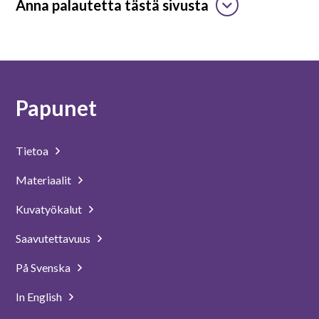
Anna palautetta tästä sivusta
Papunet
Tietoa
Materiaalit
Kuvatyökalut
Saavutettavuus
På Svenska
In English