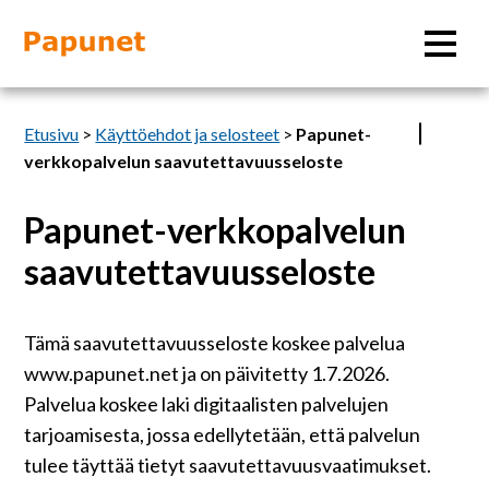
Hae
Etusivu
>
Käyttöehdot ja selosteet
>
Papunet-
verkkopalvelun saavutettavuusseloste
Papunet-verkkopalvelun
Tietoa
saavutettavuusseloste
Materiaalit
Tämä saavutettavuusseloste koskee palvelua
Kuvatyökalut
www.papunet.net ja on päivitetty 1.7.2026.
Palvelua koskee laki digitaalisten palvelujen
Saavutettavuus
tarjoamisesta, jossa edellytetään, että palvelun
tulee täyttää tietyt saavutettavuusvaatimukset.