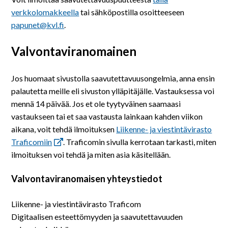
verkkolomakkeella
tai sähköpostilla osoitteeseen
papunet@kvl.fi
.
Valvontaviranomainen
Jos huomaat sivustolla saavutettavuusongelmia, anna ensin
palautetta meille eli sivuston ylläpitäjälle. Vastauksessa voi
mennä 14 päivää. Jos et ole tyytyväinen saamaasi
vastaukseen tai et saa vastausta lainkaan kahden viikon
aikana, voit tehdä ilmoituksen
Liikenne- ja viestintävirasto
Traficomiin
. Traficomin sivulla kerrotaan tarkasti, miten
ilmoituksen voi tehdä ja miten asia käsitellään.
Valvontaviranomaisen yhteystiedot
Liikenne- ja viestintävirasto Traficom
Digitaalisen esteettömyyden ja saavutettavuuden