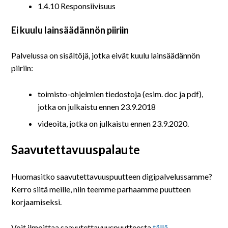
1.4.10 Responsiivisuus
Ei kuulu lainsäädännön piiriin
Palvelussa on sisältöjä, jotka eivät kuulu lainsäädännön
piiriin:
toimisto-ohjelmien tiedostoja (esim. doc ja pdf),
jotka on julkaistu ennen 23.9.2018
videoita, jotka on julkaistu ennen 23.9.2020.
Saavutettavuuspalaute
Huomasitko saavutettavuuspuutteen digipalvelussamme?
Kerro siitä meille, niin teemme parhaamme puutteen
korjaamiseksi.
Voit ilmoittaa saavutettavuuspuutteesta
tällä