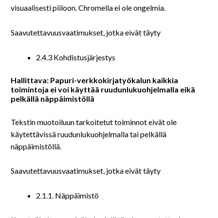
visuaalisesti piiloon. Chromella ei ole ongelmia.
Saavutettavuusvaatimukset, jotka eivät täyty
2.4.3 Kohdistusjärjestys
Hallittava: Papuri-verkkokirjatyökalun kaikkia
toimintoja ei voi käyttää ruudunlukuohjelmalla eikä
pelkällä näppäimistöllä
Tekstin muotoiluun tarkoitetut toiminnot eivät ole
käytettävissä ruudunlukuohjelmalla tai pelkällä
näppäimistöllä.
Saavutettavuusvaatimukset, jotka eivät täyty
2.1.1. Näppäimistö