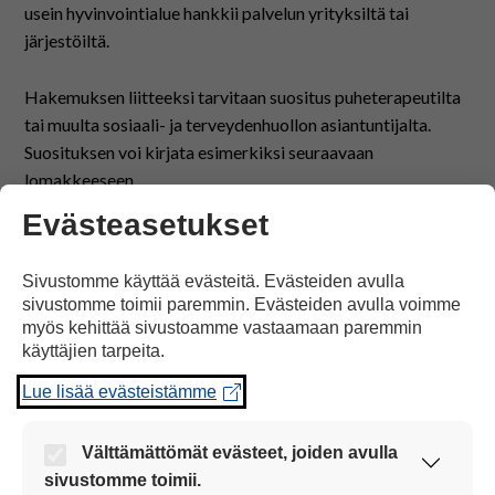
usein hyvinvointialue hankkii palvelun yrityksiltä tai
järjestöiltä.
Hakemuksen liitteeksi tarvitaan suositus puheterapeutilta
tai muulta sosiaali- ja terveydenhuollon asiantuntijalta.
Suosituksen voi kirjata esimerkiksi seuraavaan
lomakkeeseen.
Evästeasetukset
Lataa suositus kommunikaatio-ohjauksesta /
Kehitysvammaliiton Tikoteekin malli (docx)
Sivustomme käyttää evästeitä. Evästeiden avulla
sivustomme toimii paremmin. Evästeiden avulla voimme
Lisätietoa
myös kehittää sivustoamme vastaamaan paremmin
käyttäjien tarpeita.
Viittomakielen opetus ja puhetta tukevien ja korvaavien
kommunikaatiokeinojen käytön ohjaus
(THL /
Lue lisää evästeistämme
Valmennus vammaispalveluissa)
Välttämättömät evästeet, joiden avulla
Kommunikaatio-ohjauksen arkea
(Tikonen-lehti)
sivustomme toimii.