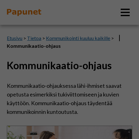
Hae
Etusivu
>
Tietoa
>
Kommunikointi kuuluu kaikille
>
Kommunikaatio-ohjaus
Kommunikaatio-ohjaus
Tietoa
Materiaalit
Kommunikaatio-ohjauksessa lähi-ihmiset saavat
opetusta esimerkiksi tukiviittomiseen ja kuvien
Kuvatyökalut
käyttöön. Kommunikaatio-ohjaus täydentää
kommunikoinnin kuntoutusta.
Saavutettavuus