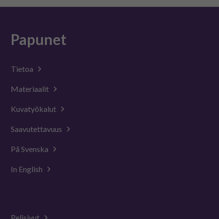
Papunet
Tietoa
Materiaalit
Kuvatyökalut
Saavutettavuus
På Svenska
In English
Pelisivut