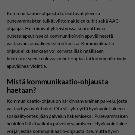
Kommunikaatio-ohjausta toteuttavat yleensä
puhevammaisten tulkit, viittomakielen tulkit sekä AAC-
ohjaajat. He toimivat yhteistyössä kuntouttavan
puheterapeutin sekä kommunikoinnin apuvälineestä
vastaavan apuvälineyksikön kanssa. Kommunikaatio-
ohjaus ei kuitenkaan voi korvata lääkinnälliseen
kuntoutukseen kuuluvaa puheterapiaa tai kommunikoinnin
apuvälinearviointia.
Mistä kommunikaatio-ohjausta
haetaan?
Kommunikaatio-ohjaus on harkinnanvarainen palvelu, josta
vastaa hyvinvointialue. Ota siis yhteyttä hyvinvointialueen
sosiaalityöntekijään palvelun hakemiseksi. Puhevammaisen
henkilön ikä ei vaikuta palvelun saamiseen. Hyvinvointialue
voi järjestää kommunikaatio-ohjausta itse, mutta hyvin