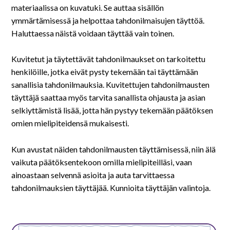
På svenska
materiaalissa on kuvatuki. Se auttaa sisällön
ymmärtämisessä ja helpottaa tahdonilmaisujen täyttöä.
In English
Haluttaessa näistä voidaan täyttää vain toinen.
Kuvitetut ja täytettävät tahdonilmaukset on tarkoitettu
henkilöille, jotka eivät pysty tekemään tai täyttämään
sanallisia tahdonilmauksia. Kuvitettujen tahdonilmausten
täyttäjä saattaa myös tarvita sanallista ohjausta ja asian
selkiyttämistä lisää, jotta hän pystyy tekemään päätöksen
omien mielipiteidensä mukaisesti.
Kun avustat näiden tahdonilmausten täyttämisessä, niin älä
vaikuta päätöksentekoon omilla mielipiteilläsi, vaan
ainoastaan selvennä asioita ja auta tarvittaessa
tahdonilmauksien täyttäjää. Kunnioita täyttäjän valintoja.