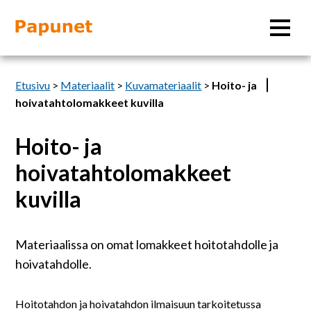
Hae
Etusivu
>
Materiaalit
>
Kuvamateriaalit
>
Hoito- ja
hoivatahtolomakkeet kuvilla
Hoito- ja
Tietoa
hoivatahtolomakkeet
Materiaalit
kuvilla
Kuvatyökalut
Materiaalissa on omat lomakkeet hoitotahdolle ja
hoivatahdolle.
Saavutettavuus
Hoitotahdon ja hoivatahdon ilmaisuun tarkoitetussa