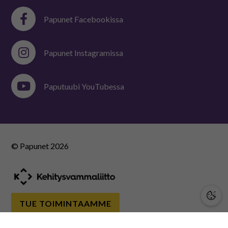
Papunet Facebookissa
Papunet Instagramissa
Paputuubi YouTubessa
© Papunet
2026
TUE TOIMINTAAMME