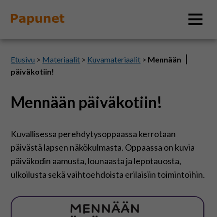
Hae
Etusivu
>
Materiaalit
>
Kuvamateriaalit
>
Mennään
päiväkotiin!
Mennään päiväkotiin!
Tietoa
Materiaalit
Kuvallisessa perehdytysoppaassa kerrotaan
päivästä lapsen näkökulmasta. Oppaassa on kuvia
Kuvatyökalut
päiväkodin aamusta, lounaasta ja lepotauosta,
ulkoilusta sekä vaihtoehdoista erilaisiin toimintoihin.
Saavutettavuus