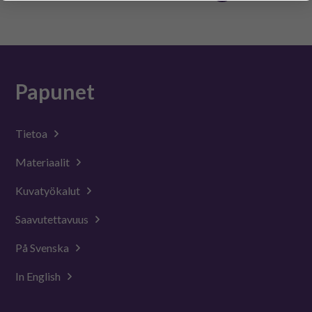
yksittäiseen käyttäjään.
Voit valita, hyväksytkö näiden evästeiden käytön.
Papunet
Tietoa
Materiaalit
Kuvatyökalut
Saavutettavuus
På Svenska
In English