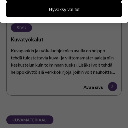
käyttäjien tarpeita. Tietoa kerätään esimerkiksi
kävijämääristä ja siitä, mitä sivuja käytetään ja
Hyväksy valitut
miten sivuilla liikutaan. Emme kuitenkaan kerää
henkilötietoja kuten nimiä, eikä tietoja voi yhdistää
yksittäiseen käyttäjään.
SIVU
Voit valita, hyväksytkö näiden evästeiden käytön.
Kuvatyökalut
Kuvapankin ja työkaluohjelmien avulla on helppo
tehdä tulostettavia kuva- ja viittomamateriaaleja niin
keskustelun kuin toiminnan tueksi. Lisäksi voit tehdä
helppokäyttöisiä verkkokirjoja, joihin voit nauhoittaa
ääntä ja lisätä myös videoita. Käytössäsi ovat kaikki
Papunetin kuvapankin kuvat. Työkaluissa voi käyttää
Avaa sivu
myös kuvia omalta laitteelta.
KUVAMATERIAALI