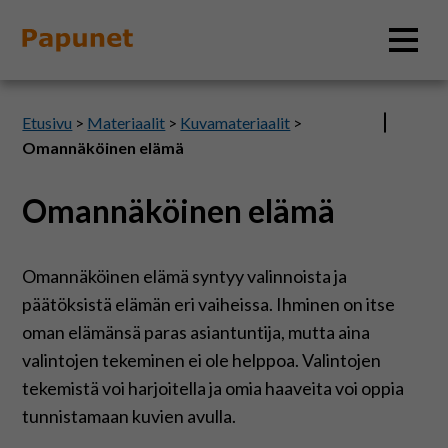
Hae
Etusivu
>
Materiaalit
>
Kuvamateriaalit
>
Omannäköinen elämä
Omannäköinen elämä
Tietoa
Materiaalit
Omannäköinen elämä syntyy valinnoista ja
päätöksistä elämän eri vaiheissa. Ihminen on itse
Kuvatyökalut
oman elämänsä paras asiantuntija, mutta aina
valintojen tekeminen ei ole helppoa. Valintojen
tekemistä voi harjoitella ja omia haaveita voi oppia
Saavutettavuus
tunnistamaan kuvien avulla.