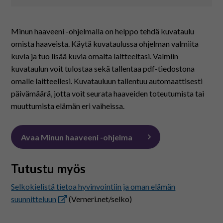
Minun haaveeni -ohjelmalla on helppo tehdä kuvataulu
omista haaveista. Käytä kuvataulussa ohjelman valmiita
kuvia ja tuo lisää kuvia omalta laitteeltasi. Valmiin
kuvataulun voit tulostaa sekä tallentaa pdf-tiedostona
omalle laitteellesi. Kuvatauluun tallentuu automaattisesti
päivämäärä, jotta voit seurata haaveiden toteutumista tai
muuttumista elämän eri vaiheissa.
Avaa Minun haaveeni -ohjelma
Tutustu myös
Selkokielistä tietoa hyvinvointiin ja oman elämän
suunnitteluun
(Verneri.net/selko)