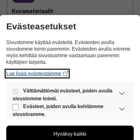
Kuvamateriaalit
Tältä sivulta löydät valmiita kuvamateriaaleja
Evästeasetukset
kommunikointiin sekä arjen tueksi. Materiaalit on
luokiteltu aihepiireittäin.
Sivustomme käyttää evästeitä. Evästeiden avulla
sivustomme toimii paremmin. Evästeiden avulla voimme
Avaa sivu
myös kehittää sivustoamme vastaamaan paremmin
käyttäjien tarpeita.
Lue lisää evästeistämme
Kuvatyökalut
Välttämättömät evästeet, joiden avulla
sivustomme toimii.
Nämä evästeet ovat aina käytössä, jotta
Evästeet, joiden avulla kehitämme
sivustoamme voi käyttää sujuvasti ja turvallisesti.
sivustoamme.
Näiden evästeiden avulla keräämme tietoa, miten
sivustoamme käytetään. Tiedon avulla voimme
Hyväksy kaikki
kehittää sivustoamme vastaamaan paremmin