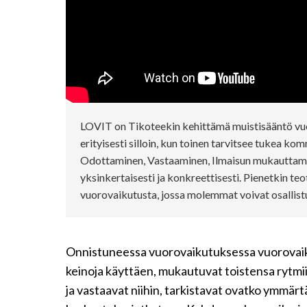
LOVIT on Tikoteekin kehittämä muistisääntö vu
erityisesti silloin, kun toinen tarvitsee tukea k
Odottaminen, Vastaaminen, Ilmaisun mukauttamin
yksinkertaisesti ja konkreettisesti. Pienetkin te
vuorovaikutusta, jossa molemmat voivat osallistu
Onnistuneessa vuorovaikutuksessa vuorovaiku
keinoja käyttäen, mukautuvat toistensa rytmiin
ja vastaavat niihin, tarkistavat ovatko ymmär