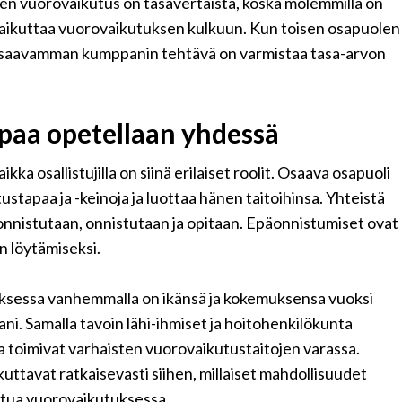
en vuorovaikutus on tasavertaista, koska molemmilla on
a vaikuttaa vuorovaikutuksen kulkuun. Kun toisen osapuolen
 osaavamman kumppanin tehtävä on varmistaa tasa-arvon
paa opetellaan yhdessä
a osallistujilla on siinä erilaiset roolit.
Osaava osapuoli
tapaa ja -keinoja ja luottaa hänen taitoihinsa.
Yhteistä
nnistutaan, onnistutaan ja opitaan. Epäonnistumiset ovat
n löytämiseksi.
ksessa vanhemmalla on ikänsä ja kokemuksensa vuoksi
ni. Samalla tavoin lähi-ihmiset ja hoitohenkilökunta
ka toimivat varhaisten vuorovaikutustaitojen varassa.
ttavat ratkaisevasti siihen, millaiset mahdollisuudet
istua vuorovaikutuksessa.