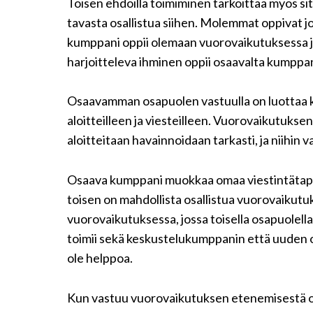
Toisen ehdoilla toimiminen tarkoittaa myös sit
tavasta osallistua siihen. Molemmat oppivat 
kumppani oppii olemaan vuorovaikutuksessa ju
harjoitteleva ihminen oppii osaavalta kumppa
Osaavamman osapuolen vastuulla on luottaa k
aloitteilleen ja viesteilleen. Vuorovaikutuk
aloitteitaan havainnoidaan tarkasti, ja niihin v
Osaava kumppani muokkaa omaa viestintätapaan
toisen on mahdollista osallistua vuorovaikut
vuorovaikutuksessa, jossa toisella osapuolel
toimii sekä keskustelukumppanin että uuden op
ole helppoa.
Kun vastuu vuorovaikutuksen etenemisestä 