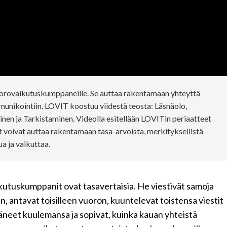
orovaikutuskumppaneille. Se auttaa rakentamaan yhteyttä
ommunikointiin. LOVIT koostuu viidestä teosta: Läsnäolo,
en ja Tarkistaminen. Videolla esitellään LOVITin periaatteet
ot voivat auttaa rakentamaan tasa-arvoista, merkityksellistä
a ja vaikuttaa.
tuskumppanit ovat tasavertaisia. He viestivät samoja
, antavat toisilleen vuoron, kuuntelevat toistensa viestit
täneet kuulemansa ja sopivat, kuinka kauan yhteistä