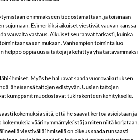
ymistään enimmäkseen tiedostamattaan, ja toisinaan
n sujumaan. Esimerkiksi aikuiset viestivät vauvan kanssa
aada vauvalta vastaus. Aikuiset
seuraavat
tarkasti, kuinka
 toimintaansa sen mukaan. Vanhempien toiminta luo
 helppo oppia uusia taitoja ja kehittyä yhä
taitavammaksi
lähi-ihmiset. Myös he haluavat saada vuorovaikutuksen
ähdä läheisensä taitojen edistyvän. Uusien taitojen
avat kumppanit muodostavat tukirakenteen kehitykselle.
asti kokemuksia siitä, että he saavat kertoa asioistaan ja
s kokemuksia väärinymmärryksistä ja miten niitä korjataan.
ineellä viestivällä ihmisellä on oikeus saada runsaasti
taan, jotta hän oppii niin taitavaksi omien ajatustensa