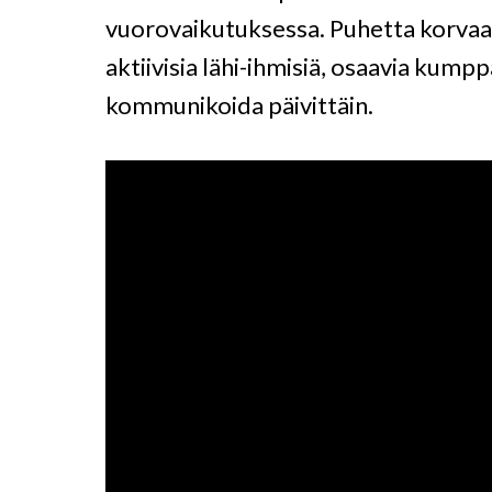
vuorovaikutuksessa. Puhetta korvaa
aktiivisia lähi-ihmisiä, osaavia kump
kommunikoida päivittäin.