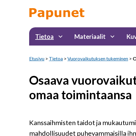
Tietoa
Materiaalit
Kuv
Etusivu
>
Tietoa
>
Vuorovaikutuksen tukeminen
>
O
Osaava vuorovaiku
omaa toimintaansa
Kanssaihmisten taidot ja mukautumisk
mahdollisuudet puhevammaisilla ihmis