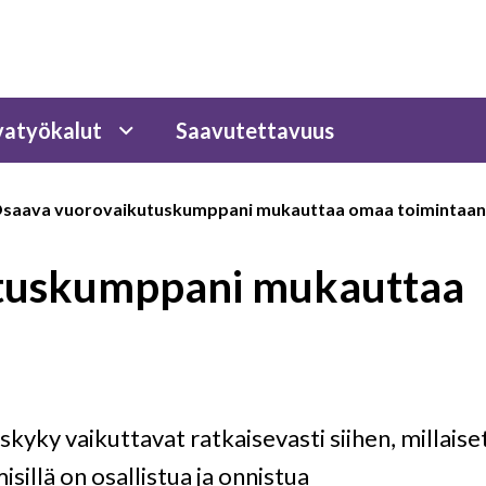
atyökalut
Saavutettavuus
saava vuorovaikutuskumppani mukauttaa omaa toimintaan
tuskumppani mukauttaa
yky vaikuttavat ratkaisevasti siihen, millaise
illä on osallistua ja onnistua