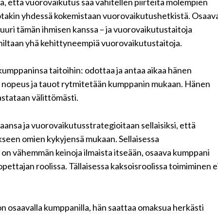
ä, että vuorovaikutus saa vähitellen piirteitä molempien
jotakin yhdessä kokemistaan vuorovaikutushetkistä. Osaav
uri tämän ihmisen kanssa – ja vuorovaikutustaitoja
niltaan yhä kehittyneempiä vuorovaikutustaitoja.
umppaninsa taitoihin: odottaa ja antaa aikaa hänen
sen nopeus ja tauot rytmitetään kumppanin mukaan. Hänen
astataan välittömästi.
sa ja vuorovaikutusstrategioitaan sellaisiksi, että
ukseen omien kykyjensä mukaan. Sellaisessa
la on vähemmän keinoja ilmaista itseään, osaava kumppani
ettajan roolissa. Tällaisessa kaksoisroolissa toimiminen e
on
osaavalla
kumppanilla, hän saattaa omaksua herkästi