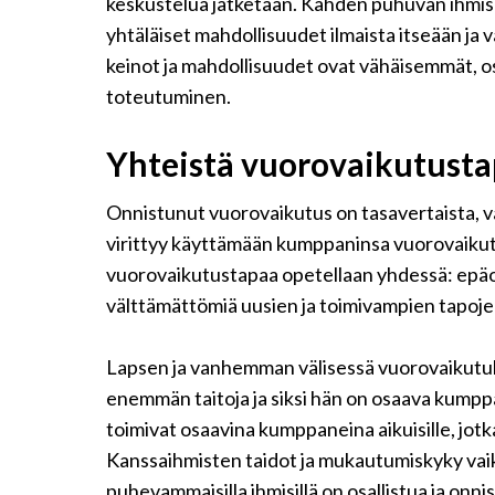
keskustelua jatketaan. Kahden puhuvan ihmis
yhtäläiset mahdollisuudet ilmaista itseään j
keinot ja mahdollisuudet ovat vähäisemmät,
toteutuminen.
Yhteistä vuorovaikutusta
Onnistunut vuorovaikutus on tasavertaista, vaikk
virittyy käyttämään kumppaninsa vuorovaikutus
vuorovaikutustapaa opetellaan yhdessä: epäo
välttämättömiä uusien ja toimivampien tapoje
Lapsen ja vanhemman välisessä vuorovaikutu
enemmän taitoja ja siksi hän on osaava kumppa
toimivat osaavina kumppaneina aikuisille, jot
Kanssaihmisten taidot ja mukautumiskyky vaiku
puhevammaisilla ihmisillä on osallistua ja onn