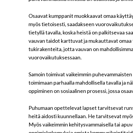
Osaavat kumppanit muokkaavat omaa käyttäyt
myös tietoisesti, saadakseen vuorovaikutukse
tietyllä tavalla, koska heistä on palkitsevaa s
vauvan taidot karttuvat ja mukauttavat omaa
tukirakenteita, jotta vauvan on mahdollisimman
vuorovaikutuksessaan.
Samoin toimivat vaikeimmin puhevammaisten 
toimimaan parhaalla mahdollisella tavalla ja n
oppiminen on sosiaalinen prosessi, jossa osa
Puhumaan opettelevat lapset tarvitsevat runsa
heitä aidosti kuunnellaan. He tarvitsevat myö
Myös
vaikeimmin kehitysvammaisella tai apuväl
oppimiskokemuksia omista kommunikointitaidois