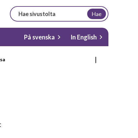
Hae
På svenska
In English
sa
t