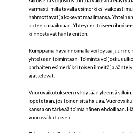
Aikuisena voi joskus tuntua vaikealta eläyty
varmasti, millä tavalla esimerkiksi vaikeasti m
hahmottavat ja kokevat maailmansa. Yhteinen 
uuteen maailmaan. Yhteyden toiseen ihmiseen s
kiinnostavat häntä eniten.
Kumppania havainnoimalla voi löytää juuri ne
yhteiseen toimintaan. Toiminta voi joskus ulko
parhaiten esimerkiksi toisen ilmeitä ja ääntelyä
ajattelevat.
Vuorovaikutukseen ryhdytään yleensä silloin,
lopetetaan, jos toinen sitä haluaa. Vuorovaiku
kanssa on tärkeää toimia hänen ehdoillaan. H
vuorovaikutuksen.