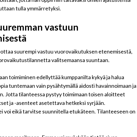
keuttaan tulla ymmärretyksi.
suuremman vastuun
isestä
ottaa suurempi vastuu vuorovaikutuksen etenemisestä,
uorovaikutustilannetta valitsemaansa suuntaan.
an toimiminen edellyttää kumppanilta kykyä ja halua
ppia tuntemaan vain pysähtymällä aidosti havainnoimaan ja
n. Jotta tilanteessa pystyy toimimaan toisen aloitteet
et ja -asenteet asetettava hetkeksi syrjään.
i voi eikä tarvitse suunnitella etukäteen. Tilanteeseen on