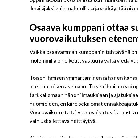
ilmaisijaksi kuin mahdollista ja voi käyttää oi
Osaava kumppani ottaa 
vuorovaikutuksen etenem
Vaikka osaavamman kumppanin tehtävänä on 
molemmilla on oikeus, vastuu ja valta viedä v
Toisen ihmisen ymmärtäminen ja hänen kanssa
asettua toisen asemaan. Toisen ihmisen voi o
tarkkailemaan hänen ilmauksiaan ja ajatuksiaa
huomioiden, on kiire sekä omat ennakkoajatuks
Vuorovaikutusta tai vuorovaikutustilannetta e
vain uskallettava heittäytyä.