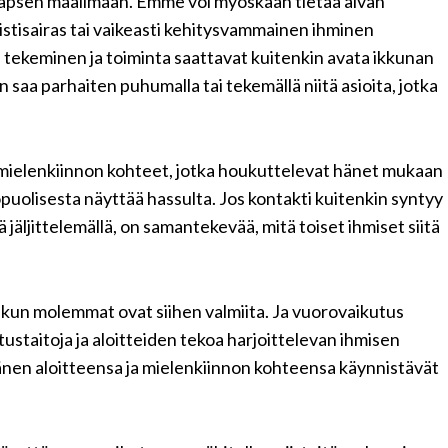
ä lapsen maailmaan. Emme voi myöskään tietää aivan
uistisairas tai vaikeasti kehitysvammainen ihminen
tekeminen ja toiminta saattavat kuitenkin avata ikkunan
aa parhaiten puhumalla tai tekemällä niitä asioita, jotka
 mielenkiinnon kohteet, jotka houkuttelevat hänet mukaan
puolisesta näyttää hassulta. Jos kontakti kuitenkin syntyy
 jäljittelemällä, on samantekevää, mitä toiset ihmiset siitä
 kun molemmat ovat siihen valmiita. Ja vuorovaikutus
tustaitoja ja aloitteiden tekoa harjoittelevan ihmisen
änen aloitteensa ja mielenkiinnon kohteensa käynnistävät