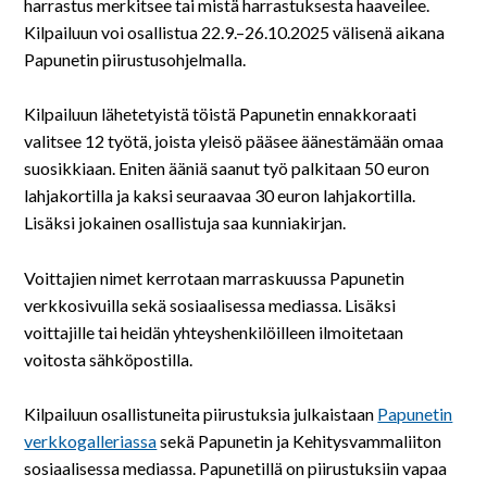
På svenska
harrastus merkitsee tai mistä harrastuksesta haaveilee.
Kilpailuun voi osallistua 22.9.–26.10.2025 välisenä aikana
Papunetin piirustusohjelmalla.
In English
Kilpailuun lähetetyistä töistä Papunetin ennakkoraati
valitsee 12 työtä, joista yleisö pääsee äänestämään omaa
suosikkiaan. Eniten ääniä saanut työ palkitaan 50 euron
lahjakortilla ja kaksi seuraavaa 30 euron lahjakortilla.
Lisäksi jokainen osallistuja saa kunniakirjan.
Voittajien nimet kerrotaan marraskuussa Papunetin
verkkosivuilla sekä sosiaalisessa mediassa. Lisäksi
voittajille tai heidän yhteyshenkilöilleen ilmoitetaan
voitosta sähköpostilla.
Kilpailuun osallistuneita piirustuksia julkaistaan
Papunetin
verkkogalleriassa
sekä Papunetin ja Kehitysvammaliiton
sosiaalisessa mediassa. Papunetillä on piirustuksiin vapaa