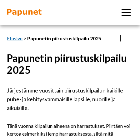
Hae
Etusivu
>
Papunetin piirustuskilpailu 2025
Papunetin piirustuskilpailu
Tietoa
2025
Materiaalit
Järjestämme vuosittain piirustuskilpailun kaikille
puhe- ja kehitysvammaisille lapsille, nuorille ja
Kuvatyökalut
aikuisille.
Saavutettavuus
Tänä vuonna kilpailun aiheena on harrastukset. Piirtäen voi
kertoa esimerkiksi lempiharrastuksesta, siitä mitä