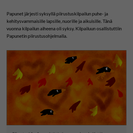
På svenska
Papunet järjesti syksyllä piirustuskilpailun puhe- ja
In English
kehitysvammaisille lapsille, nuorille ja aikuisille. Tänä
vuonna kilpailun aiheena oli syksy. Kilpailuun osallistuttiin
Papunetin piirustusohjelmalla.