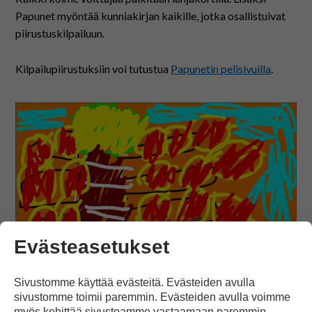
Papunet myöntää kunniakirjan kaikille, jotka osallistuivat
piirustuskilpailuun.
Kilpailupiirustuksiin voi tutustua
Papunetin pelisivuilla
.
Evästeasetukset
Sivustomme käyttää evästeitä. Evästeiden avulla
sivustomme toimii paremmin. Evästeiden avulla voimme
Laurin piirustus Syksyinen metsä sijoittui
myös kehittää sivustoamme vastaamaan paremmin