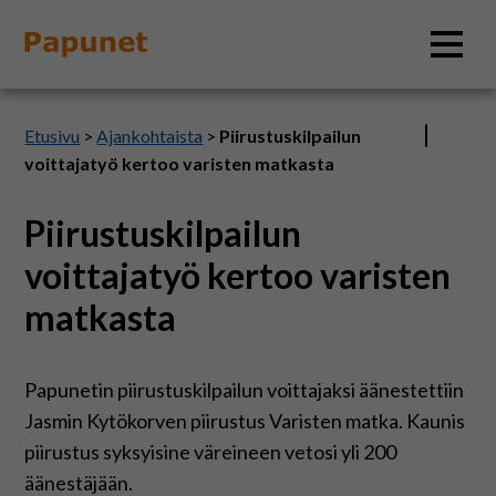
Hae
Etusivu
>
Ajankohtaista
>
Piirustuskilpailun
voittajatyö kertoo varisten matkasta
Piirustuskilpailun
Tietoa
voittajatyö kertoo varisten
Materiaalit
matkasta
Kuvatyökalut
Papunetin piirustuskilpailun voittajaksi äänestettiin
Jasmin Kytökorven piirustus Varisten matka. Kaunis
Saavutettavuus
piirustus syksyisine väreineen vetosi yli 200
äänestäjään.