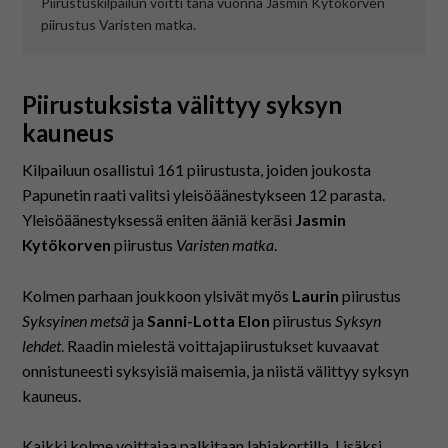
Piirustuskilpailun voitti tänä vuonna Jasmin Kytökorven
piirustus Varisten matka.
Piirustuksista välittyy syksyn
kauneus
Kilpailuun osallistui 161 piirustusta, joiden joukosta
Papunetin raati valitsi yleisöäänestykseen 12 parasta.
Yleisöäänestyksessä eniten ääniä keräsi
Jasmin
Kytökorven
piirustus
Varisten matka
.
Kolmen parhaan joukkoon ylsivät myös
Laurin
piirustus
Syksyinen metsä
ja
Sanni-Lotta Elon
piirustus
Syksyn
lehdet
. Raadin mielestä voittajapiirustukset kuvaavat
onnistuneesti syksyisiä maisemia, ja niistä välittyy syksyn
kauneus.
Kaikki kolme voittajaa palkitaan lahjakortilla. Lisäksi