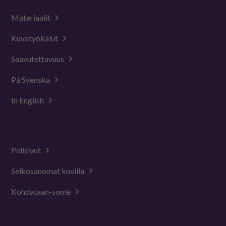
Materiaalit
Kuvatyökalut
Saavutettavuus
På Svenska
In English
Pelisivut
Selkosanomat kuvilla
Kohdataan-some