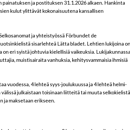
n painatuksen ja postituksen 31.1.2026 alkaen. Hankinta
osien kulut ylittävät kokonaisuutena kansallisen
iä Selkosanomat ja yhteistyössä Förbundet de
uotsinkielistä sisarlehteä Lätta bladet. Lehtien lukijoina o
la on eri syistä johtuvia kielellisiä vaikeuksia. Lukijakunnass
tajia, muistisairaita vanhuksia, kehitysvammaisia ihmisiä
taa vuodessa, 4 lehteä syys-joulukuussa ja 4 lehteä helmi-
älissä julkaistaan toisinaan liitteitä tai muuta selkokielist
an ja maksetaan erikseen.