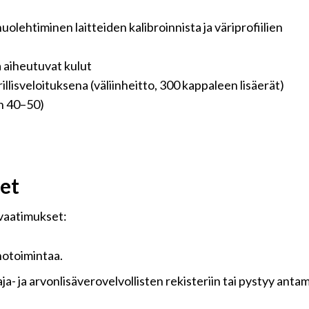
olehtiminen laitteiden kalibroinnista ja väriprofiilien
a aiheutuvat kulut
rillisveloituksena (väliinheitto, 300 kappaleen lisäerät)
in 40–50)
et
 vaatimukset:
inotoimintaa.
a- ja arvonlisäverovelvollisten rekisteriin tai pystyy anta