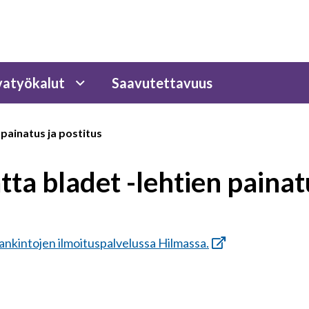
atyökalut
Saavutettavuus
 painatus ja postitus
ta bladet -lehtien painatu
hankintojen ilmoituspalvelussa Hilmassa.