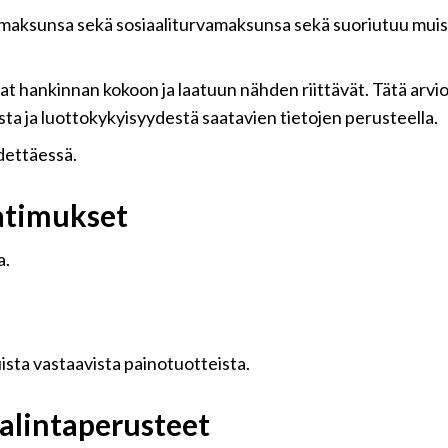
emaksunsa sekä sosiaaliturvamaksunsa sekä suoriutuu muist
vat hankinnan kokoon ja laatuun nähden riittävät. Tätä arvi
 ja luottokykyisyydestä saatavien tietojen perusteella.
dettäessä.
aatimukset
a.
ista vastaavista painotuotteista.
alintaperusteet