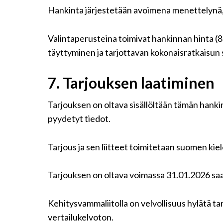
Hankinta järjestetään avoimena menettelynä, j
Valintaperusteina toimivat hankinnan hinta (8
täyttyminen ja tarjottavan kokonaisratkaisun 
7.
Tarjouksen laatiminen
Tarjouksen on oltava sisällöltään tämän hanki
pyydetyt tiedot.
Tarjous ja sen liitteet toimitetaan suomen kiele
Tarjouksen on oltava voimassa 31.01.2026 sa
Kehitysvammaliitolla on velvollisuus hylätä ta
vertailukelvoton.