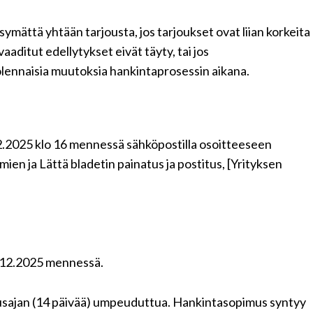
ymättä yhtään tarjousta, jos tarjoukset ovat liian korkeita
aaditut edellytykset eivät täyty, tai jos
lennaisia muutoksia hankintaprosessin aikana.
n
12.2025 klo 16 mennessä sähköpostilla osoitteeseen
omien ja Lättä bladetin painatus ja postitus, [Yrityksen
9.12.2025 mennessä.
tusajan (14 päivää) umpeuduttua. Hankintasopimus syntyy