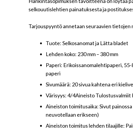
Hankintasopimuksen tavoitteena on löytää pa
selkouutislehtien painatuksesta ja postitukse
Tarjouspyyntö annetaan seuraavien tietojen 
Tuote: Selkosanomat ja Lätta bladet
Lehden koko: 230 mm – 380 mm
Paperi: Erikoissanomalehtipaperi, 55-8
paperi
Sivumäärä: 20 sivua kahtena eri kielive
Värisyys: 4/4Aineisto Tulostusvalmiit
Aineiston toimitusaika: Sivut painossa
neuvotellaan erikseen)
Aineiston toimitus lehden tilaajille: Pa