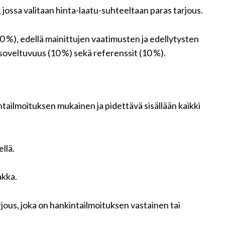
ossa valitaan hinta-laatu-suhteeltaan paras tarjous.
0 %), edellä mainittujen vaatimusten ja edellytysten
soveltuvuus (10 %) sekä referenssit (10 %).
ntailmoituksen mukainen ja pidettävä sisällään kaikki
llä.
akka.
rjous, joka on hankintailmoituksen vastainen tai