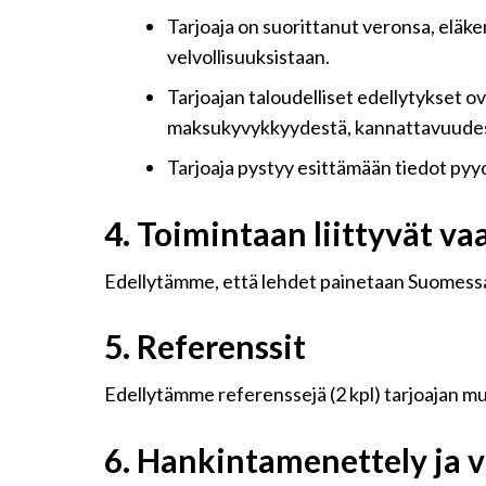
Tarjoaja on suorittanut veronsa, eläk
velvollisuuksistaan.
Tarjoajan taloudelliset edellytykset o
maksukyvykkyydestä, kannattavuudesta
Tarjoaja pystyy esittämään tiedot pyy
4.
Toimintaan liittyvät v
Edellytämme, että lehdet painetaan Suomess
5.
Referenssit
Edellytämme referenssejä (2 kpl) tarjoajan mu
6.
Hankintamenettely ja v