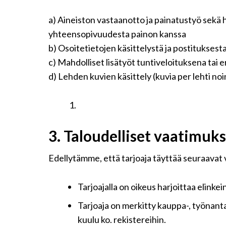
a) Aineiston vastaanotto ja painatustyö sekä hu
yhteensopivuudesta painon kanssa
b) Osoitetietojen käsittelystä ja postituksest
c) Mahdolliset lisätyöt tuntiveloituksena tai e
d) Lehden kuvien käsittely (kuvia per lehti no
3.
Taloudelliset vaatimuks
Edellytämme, että tarjoaja täyttää seuraavat
Tarjoajalla on oikeus harjoittaa elinke
Tarjoaja on merkitty kauppa-, työnantaj
kuulu ko. rekistereihin.