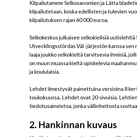
Kilpailutamme Selkosanomien ja Lätta bladeti
kilpailutetaan, koska edellisten ja tulevien vu
kilpailutuksen rajan 60 000 euroa.
Selkokeskus julkaisee selkokielisiä uutisleht
Utvecklingsstördas Väl -järjestön kanssa sen r
laaja joukko selkokieltä tarvitsevia ihmisiä, joil
on muun muassa kieltä opiskelevia maahanmuut
ja koululaisia.
Lehdet ilmestyvät painettuina versioina 8 ker
toukokuussa. Lehdet ovat 20-sivuisia. Lehtien v
tiedotusaineistoa, jonka väliinheitosta sovita
2.
Hankinnan kuvaus