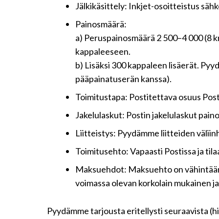
Jälkikäsittely: Inkjet-osoitteistus säh
Painosmäärä:
a) Peruspainosmäärä 2 500–4 000 (8 kr
kappaleeseen.
b) Lisäksi 300 kappaleen lisäerät. Pyy
pääpainatuserän kanssa).
Toimitustapa: Postitettava osuus Postiin
Jakelulaskut: Postin jakelulaskut pain
Liitteistys: Pyydämme liitteiden väliin
Toimitusehto: Vapaasti Postissa ja tilaa
Maksuehdot: Maksuehto on vähintään 1
voimassa olevan korkolain mukainen ja
Pyydämme tarjousta eritellysti seuraavista (h