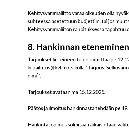
Kehitysvammaliitto varaa oikeuden olla hyväks
suhteessa asetettuun budjettiin, tai jos muut v
Kehitysvammaliiton rahoituksessa tapahtuu o
8.
Hankinnan etenemine
Tarjoukset liitteineen tulee toimittaa pe 12.
kilpailutus@kvl.fi otsikolla “Tarjous, Selkosan
nimi]”.
Tarjoukset avataan ma 15.12.2025.
Päätös ja ilmoitus hankinnasta tehdään pe 1
Hankintasopimus solmitaan aikaisintaan vali