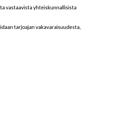
a vastaavista yhteiskunnallisista
oidaan tarjoajan vakavaraisuudesta,