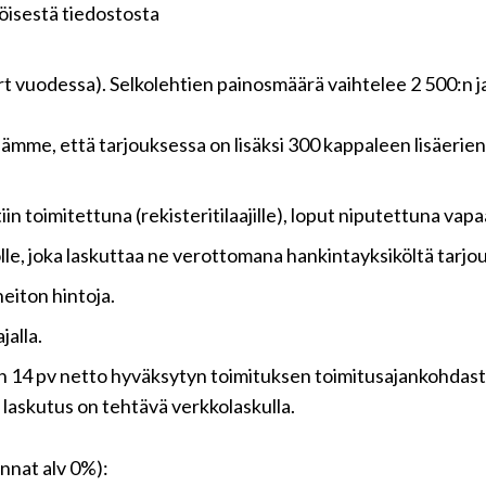
köisestä tiedostosta
t vuodessa). Selkolehtien painosmäärä vaihtelee 2 500:n ja
dämme, että tarjouksessa on lisäksi 300 kappaleen lisäerien
 toimitettuna (rekisteritilaajille), loput niputettuna vapaas
olle, joka laskuttaa ne verottomana hankintayksiköltä tarj
heiton hintoja.
jalla.
4 pv netto hyväksytyn toimituksen toimitusajankohdasta l
 laskutus on tehtävä verkkolaskulla.
innat alv 0%):