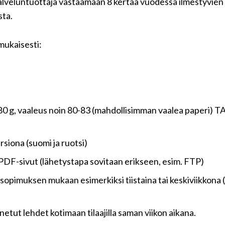
lveluntuottaja vastaamaan 8 kertaa vuodessa ilmestyvien
sta.
mukaisesti:
0 g, vaaleus noin 80-83 (mahdollisimman vaalea paperi) TA
rsiona (suomi ja ruotsi)
 PDF-sivut (lähetystapa sovitaan erikseen, esim. FTP)
 sopimuksen mukaan esimerkiksi tiistaina tai keskiviikkona (
inetut lehdet kotimaan tilaajilla saman viikon aikana.