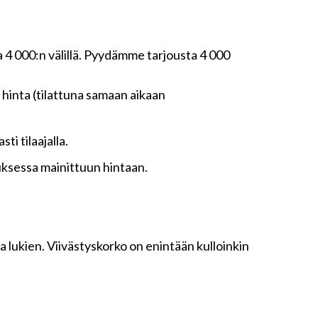
 4 000:n välillä. Pyydämme tarjousta 4 000
 hinta (tilattuna samaan aikaan
ti tilaajalla.
ouksessa mainittuun hintaan.
ukien. Viivästyskorko on enintään kulloinkin