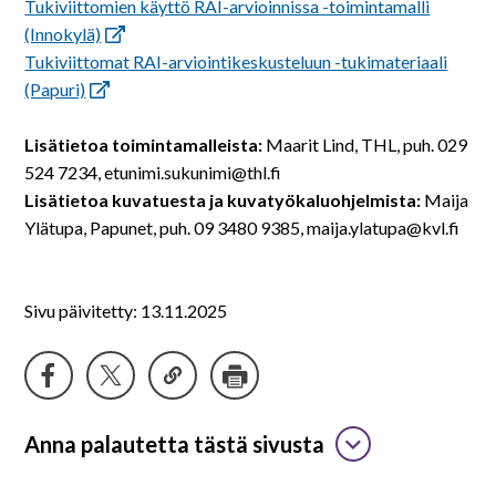
Tukiviittomien käyttö RAI-arvioinnissa -toimintamalli
(Innokylä)
Tukiviittomat RAI-arviointikeskusteluun -tukimateriaali
(Papuri)
Lisätietoa toimintamalleista:
Maarit Lind, THL, puh. 029
524 7234, etunimi.sukunimi@thl.fi
Lisätietoa kuvatuesta ja kuvatyökaluohjelmista:
Maija
Ylätupa, Papunet, puh. 09 3480 9385, maija.ylatupa@kvl.fi
Sivu päivitetty: 13.11.2025
Anna palautetta tästä sivusta