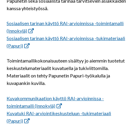
Papunetin sekä sosiaalista tarinaa tarvitsevien asiakkaiden
kanssa yhteistyössä.
Sosiaalisen tarinan käyttö RAI-arvioinnissa -toimintamalli
(Innokylä)
Sosiaalisen tarinan käyttö RAI-arvioinnissa -tukimateriaali
(Papuri)
Toimintamallikokonaisuuteen sisältyy jo aiemmin tuotetut
keskustelumateriaalit kuvatuella ja tukiviittomilla.
Materiaalit on tehty Papunetin Papuri-työkalulla ja
kuvapankin kuvilla.
Kuvakommunikaation käyttö RAI-arvioinnissa -
toimintamalli (Innokylä)
Kuvatuki RAI-arviointikeskusteluun -tukimateriaali
(Papuri)