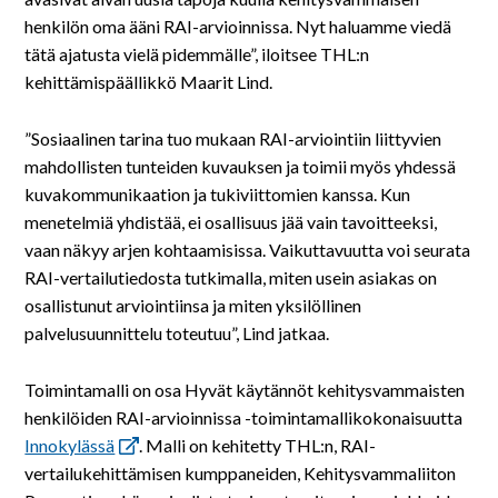
henkilön oma ääni RAI-arvioinnissa. Nyt haluamme viedä
tätä ajatusta vielä pidemmälle”, iloitsee THL:n
kehittämispäällikkö Maarit Lind.
”Sosiaalinen tarina tuo mukaan RAI-arviointiin liittyvien
mahdollisten tunteiden kuvauksen ja toimii myös yhdessä
kuvakommunikaation ja tukiviittomien kanssa. Kun
menetelmiä yhdistää, ei osallisuus jää vain tavoitteeksi,
vaan näkyy arjen kohtaamisissa. Vaikuttavuutta voi seurata
RAI-vertailutiedosta tutkimalla, miten usein asiakas on
osallistunut arviointiinsa ja miten yksilöllinen
palvelusuunnittelu toteutuu”, Lind jatkaa.
Toimintamalli on osa Hyvät käytännöt kehitysvammaisten
henkilöiden RAI-arvioinnissa -toimintamallikokonaisuutta
Innokylässä
. Malli on kehitetty THL:n, RAI-
vertailukehittämisen kumppaneiden, Kehitysvammaliiton