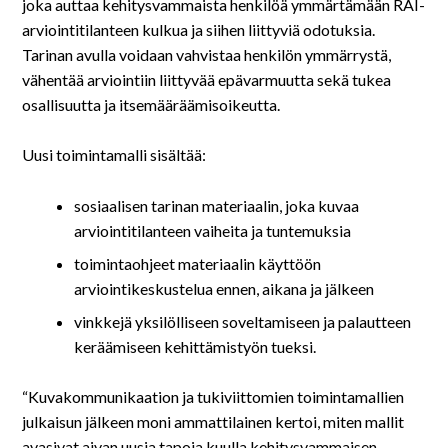
På svenska
joka auttaa kehitysvammaista henkilöä ymmärtämään RAI-
arviointitilanteen kulkua ja siihen liittyviä odotuksia.
Tarinan avulla voidaan vahvistaa henkilön ymmärrystä,
In English
vähentää arviointiin liittyvää epävarmuutta sekä tukea
osallisuutta ja itsemääräämisoikeutta.
Uusi toimintamalli sisältää:
sosiaalisen tarinan materiaalin, joka kuvaa
arviointitilanteen vaiheita ja tuntemuksia
toimintaohjeet materiaalin käyttöön
arviointikeskustelua ennen, aikana ja jälkeen
vinkkejä yksilölliseen soveltamiseen ja palautteen
keräämiseen kehittämistyön tueksi.
“Kuvakommunikaation ja tukiviittomien toimintamallien
julkaisun jälkeen moni ammattilainen kertoi, miten mallit
avasivat aivan uusia tapoja kuulla kehitysvammaisen