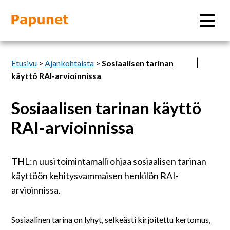
Hae
Etusivu
>
Ajankohtaista
>
Sosiaalisen tarinan
käyttö RAI-arvioinnissa
Sosiaalisen tarinan käyttö
Tietoa
RAI-arvioinnissa
Materiaalit
THL:n uusi toimintamalli ohjaa sosiaalisen tarinan
Kuvatyökalut
käyttöön kehitysvammaisen henkilön RAI-
arvioinnissa.
Saavutettavuus
Sosiaalinen tarina on lyhyt, selkeästi kirjoitettu kertomus,