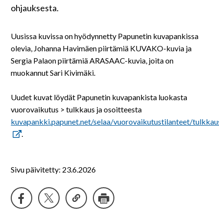
På svenska
ohjauksesta.
In English
Uusissa kuvissa on hyödynnetty Papunetin kuvapankissa
olevia, Johanna Havimäen piirtämiä KUVAKO-kuvia ja
Sergia Palaon piirtämiä ARASAAC-kuvia, joita on
muokannut Sari Kivimäki.
Uudet kuvat löydät Papunetin kuvapankista luokasta
vuorovaikutus > tulkkaus ja osoitteesta
kuvapankki.papunet.net/selaa/vuorovaikutustilanteet/tulkkau
.
Sivu päivitetty: 23.6.2026