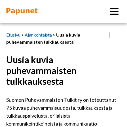
Hae
Etusivu
>
Ajankohtaista
>
Uusia kuvia
puhevammaisten tulkkauksesta
Uusia kuvia
Tietoa
puhevammaisten
Materiaalit
tulkkauksesta
Kuvatyökalut
Suomen Puhevammaisten Tulkit ry on toteuttanut
75 kuvaa puhevammaisuudesta, tulkkauksesta ja
Saavutettavuus
tulkkauspalvelusta, erilaisista
kommunikointikeinoista ja kommunikaatio-